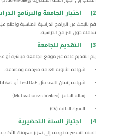
2)
اختيار الجامعة والبرنامج الدر
قم بالبحث عن البرامج الدراسية المناسبة واطلع ع
شاملة حول البرامج الدراسية.
3)
التقديم للجامعة
يتم التقديم عادة عبر موقع الجامعة مباشرة أو عبر بوابة Uni-Assist. . تأكد من تقديم المستن
· شهادة الثانوية العامة مترجمة ومصدقة.
· شهادة إتقان اللغة مثل TestDaF أو Goethe-Zertifikat
· رسالة الحافز (Motivationsschreiben)
· السيرة الذاتية (CV)
4)
اجتياز السنة التحضيرية
السنة التحضيرية تهدف إلى تعزيز معرفتك الأكادي