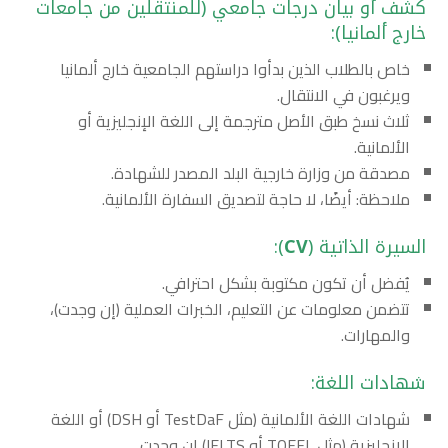
كشف أو بيان درجات جامعي (للمنتقلين من جامعات
خارج ألمانيا):
خاص بالطلاب الذين بدأوا دراستهم الجامعية خارج ألمانيا
ويرغبون في الانتقال.
ثلاث نسخ طبق الأصل مترجمة إلى اللغة الإنجليزية أو
الألمانية.
مصدقة من وزارة خارجية البلد المصدر للشهادة.
ملاحظة: أيضًا، لا حاجة لتصديق السفارة الألمانية.
السيرة الذاتية (
CV
):
يُفضل أن تكون مكتوبة بشكل احترافي.
تتضمن معلومات عن التعليم، الخبرات العملية (إن وجدت)،
والمهارات.
شهادات اللغة:
شهادات اللغة الألمانية (مثل TestDaF أو DSH) أو اللغة
الإنجليزية (مثل TOEFL أو IELTS) إن وجدت.