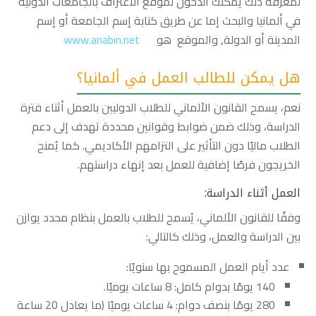
لمعرفة ذلك يمكنك الدخول لموقع الاعتراف بالجامعات الدولية
في ألمانيا والبحث إما عن طريق كتابة إسم الجامعة أو إسم
المدينة أو الدولة, والموقع هو
www.anabin.net
هل يمكن للطالب العمل في ألمانيا؟
نعم، يسمح القانون الألماني للطلاب الدوليين بالعمل أثناء فترة
الدراسة، وذلك ضمن ضوابط وقوانين محددة تهدف إلى دعم
الطلاب ماليًا دون التأثير على التزامهم الأكاديمي. كما يُمنح
الخريجون فرصًا إضافية للعمل بعد إنهاء دراستهم.
العمل أثناء الدراسة:
وفقًا للقانون الألماني، يُسمح للطلاب بالعمل بنظام محدد يوازن
بين الدراسة والعمل، وذلك كالتالي:
عدد أيام العمل المسموح بها سنويًا:
140 يومًا بدوام كامل: 8 ساعات يوميًا.
280 يومًا بنصف دوام: 4 ساعات يوميًا (ما يعادل 20 ساعة