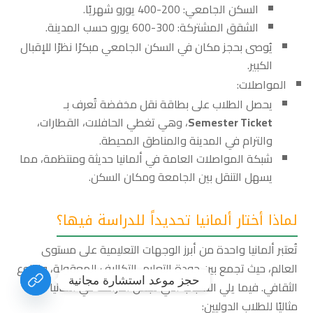
السكن الجامعي: 200-400 يورو شهريًا.
الشقق المشتركة: 300-600 يورو حسب المدينة.
يُوصى بحجز مكان في السكن الجامعي مبكرًا نظرًا للإقبال
الكبير.
المواصلات:
يحصل الطلاب على بطاقة نقل مخفضة تُعرف بـ
Semester Ticket
، وهي تغطي الحافلات، القطارات،
والترام في المدينة والمناطق المحيطة.
شبكة المواصلات العامة في ألمانيا حديثة ومنتظمة، مما
يسهل التنقل بين الجامعة ومكان السكن.
لماذا أختار ألمانيا تحديداً للدراسة فيها؟
تُعتبر ألمانيا واحدة من أبرز الوجهات التعليمية على مستوى
العالم، حيث تجمع بين جودة التعليم، التكاليف المعقولة، والتنوع
حجز موعد استشارة مجانية
الثقافي. فيما يلي الأسباب التي تجعل الدراسة في ألمانيا خيارًا
مثاليًا للطلاب الدوليين: