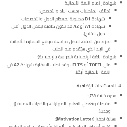
شهادة إتمام اللغة الألمانية:
تختلف المتطلبات بحسب البلد والتخصص:
شهادة
B1
مطلوبة لمعظم الدول والتخصصات.
شهادة
A1
أو
A2
قد تكون كافية لبعض الدول (مثل
دول الخليج).
لمزيد من الدقة، يُفضل مراجعة موقع السفارة الألمانية
في البلد الذي سيُقدم منه الطلب.
شهادة اللغة الإنجليزية (للدراسة بالإنجليزية):
مثل
TOEFL
أو
IELTS
، وقد تطلب السفارة شهادة
A2
في
اللغة الألمانية أيضًا.
4. المستندات الإضافية:
سيرة ذاتية (
CV
):
مفصلة وتغطي التعليم، المهارات، والخبرات العملية (إن
وجدت).
رسالة تحفيز (
Motivation Letter
):
تشرح أهداف الدراسة في ألمانيا وأهمية البرنامج الدراسي