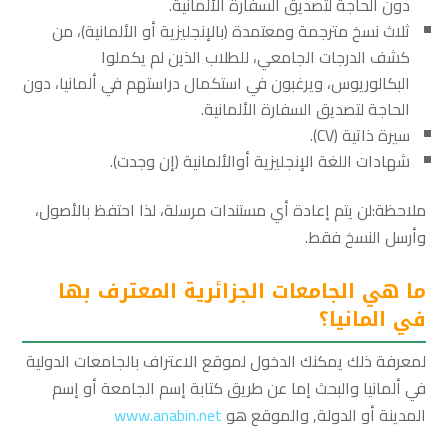
دون الحاجة لتصديق السفارة الألمانية.
ثلاث نسخ مترجمة ومعتمدة (بالإنجليزية أو الألمانية)، من
كشف الدرجات الجامعي، للطلاب الذين لم يكملوا
البكالوريوس، ويرغبون في استكمال دراستهم في ألمانيا، دون
الحاجة لتصديق السفارة الألمانية.
سيرة ذاتية (CV).
شهادات اللغة الإنجليزية أوالألمانية (إن وجدت).
ملاحظة:لن يتم إعادة أي مستندات مرسلة، لذا احتفظ بالأصول،
وأرسل النسخ فقط.
ما هي الجامعات الجزائرية المعترف بها
في المانيا؟
لمعرفة ذلك يمكنك الدخول لموقع الاعتراف بالجامعات الدولية
في ألمانيا والبحث إما عن طريق كتابة إسم الجامعة أو إسم
المدينة أو الدولة, والموقع هو
www.anabin.net