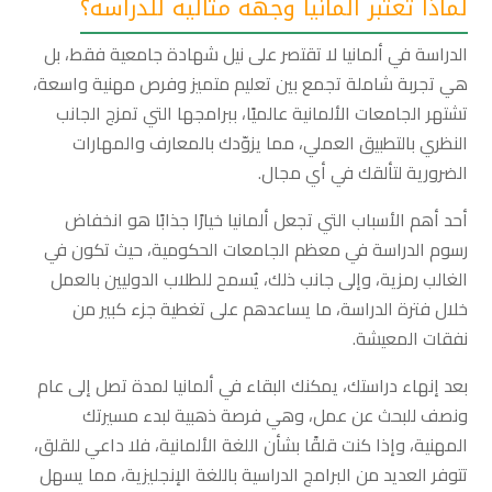
لماذا تعتبر ألمانيا وجهة مثالية للدراسة؟
الدراسة في ألمانيا لا تقتصر على نيل شهادة جامعية فقط، بل
هي تجربة شاملة تجمع بين تعليم متميز وفرص مهنية واسعة،
تشتهر الجامعات الألمانية عالميًا، ببرامجها التي تمزج الجانب
النظري بالتطبيق العملي، مما يزوّدك بالمعارف والمهارات
الضرورية لتألقك في أي مجال.
أحد أهم الأسباب التي تجعل ألمانيا خيارًا جذابًا هو انخفاض
رسوم الدراسة في معظم الجامعات الحكومية، حيث تكون في
الغالب رمزية، وإلى جانب ذلك، يُسمح للطلاب الدوليين بالعمل
خلال فترة الدراسة، ما يساعدهم على تغطية جزء كبير من
نفقات المعيشة.
بعد إنهاء دراستك، يمكنك البقاء في ألمانيا لمدة تصل إلى عام
ونصف للبحث عن عمل، وهي فرصة ذهبية لبدء مسيرتك
المهنية، وإذا كنت قلقًا بشأن اللغة الألمانية، فلا داعي للقلق،
تتوفر العديد من البرامج الدراسية باللغة الإنجليزية، مما يسهل