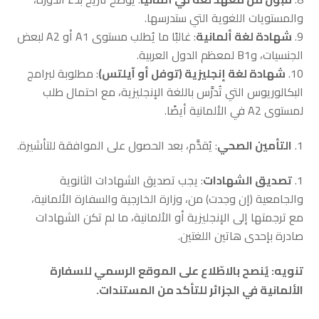
والمستويات اللغوية التي ستدرسها.
شهادة لغة ألمانية
: غالبًا ما يُطلب مستوى A1 أو A2 لبعض
الجنسيات، وB1 لمعظم الدول العربية.
شهادة لغة إنجليزية (توفل أو آيلتس)
: مطلوبة لبرامج
البكالوريوس التي تُدرَّس باللغة الإنجليزية، مع احتمال طلب
لمستوى A2 في الألمانية أيضًا.
التأمين الصحي
: يُقدَّم، بعد الحصول على الموافقة للتأشيرة.
تصديق الشهادات
: يجب تصديق الشهادات الثانوية
والجامعية (إن وجدت) من، وزارة الخارجية والسفارة الألمانية،
مع ترجمتها إلى الإنجليزية أو الألمانية، ما لم تكن الشهادات
صادرة بإحدى هاتين اللغتين.
تنويه: يُنصح بالاطّلاع على الموقع الرسمي للسفارة
الألمانية في الجزائر للتأكد من المستندات.