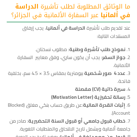
ما الوثائق المطلوبة لطلب تأشيرة
الدراسة
في ألمانيا
عبر السفارة الألمانية في الجزائر؟
عند تقديم طلب تأشيرة
الدراسة في ألمانيا
، يجب إرفاق
المستندات التالية:
نموذج طلب تأشيرة وطنية
: مطلوب نسختان.
جواز السفر
: يجب أن يكون ساري، وفق معايير السفارة
الألمانية.
عدد
4
صور شخصية
بيومترية بمقاس 3.5 × 4.5 سم، بخلفية
فاتحة.
سيرة ذاتية
(CV)
مفصلة
رسالة تحفيزية
(Motivation Letter)
إثبات القدرة المالية
:عن طريق حساب بنكي مغلق (Blocked
Account).
خطاب قبول جامعي أو قبول السنة التحضيرية
: صادر من
جامعة ألمانية ويشمل تاريخ الالتحاق والمتطلبات اللغوية.
قبول من معهد لغة في ألمانيا
: يوضح تاريخ بدء الدورة،