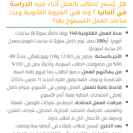
هل يُسمح للطالب بالعمل أثناء فترة
الدراسة
في ألمانيا
؟ وما هي الشروط القانونية وعدد
ساعات العمل المسموح بها؟
مدة العمل القانونية
:
140
يومًا كاملًا سنويًا (8 ساعات/
اليوم)، أو
280
نصف يوم كامل سنويًا (4 ساعات/اليوم)،بمعدل
20 ساعة أسبوعيًا.
الأجر بالساعة
:
يتراوح بين (12.82 و18) يورو،يُغطّي عادةً 80-
90% من مصروفات الطالب السنوية، وأحيانًا يصل إلى 100%.
من يمكنهم العمل:
جميع الطلاب، بما فيهم طلبة السنة
التحضيرية ودورات اللغة وفق القرار الجديد (1 مارس 2024).
قاعدة عامة للعمل
:
العمل يومين في الأسبوع، بدوام كامل
يُغطي الاحتياجات المالية لبقية أيام الأسبوع.
مجالات العمل المتاحة
:
المطاعم، شركات التوصيل، التعبئة
والتغليف، الحراسة، المحلات التجارية، المخازن، شركات الشحن،
وغيرها من الأعمال التي لا تتطلب خبرة.
بعد التخرج
:
يُسمح للطالب بالبقاء في ألمانيا سنة ونصف،