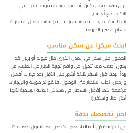
دول متعددة، بل يكوّن شخصية مستقلة قوية قادرة على
التكيف مع أي تحدٍ.
إنها ليست مجرد رحلة دراسية، بل تجربة إنسانية تصقل المهارات
وتُعلّم الصبر والمرونة.
ابحث مبكرًا عن سكن مناسب
الحصول على سكن في المدن الكبرى مثل ميونخ أو برلين قد
يكون أصعب مما تتخيل، من واقع تجربة الكثير من الطلاب، من
يبدأ البحث قبل السفر بثلاثة أشهر على الأقل يجد خيارات أفضل
وأرخص، تجنّب الانتظار حتى الوصول، فالقوائم طويلة والإيجارات
مرتفعة، كما يُفضَّل التسجيل في مساكن الطلبة الرسمية لأنها
أكثر أمانًا واستقرارًا.
اختر تخصصك بدقة
في
الدراسة في ألمانيا
، تغيير التخصص بعد القبول صعب جدًا،