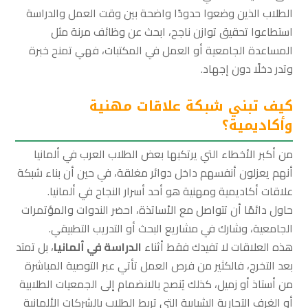
الطلاب الذين وضعوا حدودًا واضحة بين وقت العمل والدراسة
استطاعوا تحقيق توازن ناجح، ابحث عن وظائف مرنة مثل
المساعدة الجامعية أو العمل في المكتبات، فهي تمنح خبرة
وتدر دخلًا دون إجهاد.
كيف تبني شبكة علاقات مهنية
وأكاديمية؟
من أكبر الأخطاء التي يرتكبها بعض الطلاب العرب في ألمانيا
أنهم يعزلون أنفسهم داخل دوائر مغلقة، في حين أن بناء شبكة
علاقات أكاديمية ومهنية هو أحد أسرار النجاح في ألمانيا.
حاول دائمًا أن تتواصل مع الأساتذة، احضر الندوات والمؤتمرات
الجامعية، وشارك في مشاريع البحث أو التدريب التطبيقي.
هذه العلاقات لا تفيدك فقط أثناء
الدراسة في ألمانيا
، بل تمتد
بعد التخرج، فالكثير من فرص العمل تأتي عبر التوصية المباشرة
من أستاذ أو زميل، كذلك يُنصح بالانضمام إلى الجمعيات الطلابية
أو الغرف التجارية الشبابية التي تربط الطلاب بالشركات الألمانية