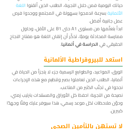
حياتك اليومية فمن خلال التجربة، الطلاب الذين أتقنوا
اللغة
الألمانية
بسرعة اندمجوا بسهولة في المجتمع ووجدوا فرص
عمل جانبية أفضل.
ابدأ بتعلّمها من مستوى A1 حتى B1 على الأقل، وحاول
ممارسة المحادثة يوميًا، تذكّر أن إتقان اللغة هو مفتاح النجاح
الحقيقي في
الدراسة في ألمانيا
.
استعد للبيروقراطية الألمانية
الورق، المواعيد، والطوابع الرسمية جزء لا يتجزأ من الحياة في
ألمانيا، الطلاب الذين تعاملوا بصبر وتنظيم مع هذه الإجراءات
نجحوا في تجنّب الكثير من المتاعب.
نصيحة من التجربة: احفظ كل الأوراق والمستندات بترتيب زمني،
ودوّن ملاحظات لكل موعد رسمي، هذا سيوفر عليك وقتًا وجهدًا
كبيرين.
لا تستهِن بالتأمين الصحي