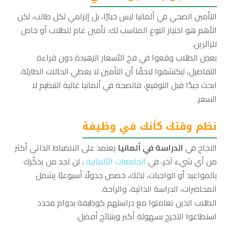
التأمين الصحي في ألمانيا ليس خيارًا، بل إلزامي لكل طالب، لكن
الأهم هو اختيار النوع المناسب لك: تأمين عام للطلاب أو خاص
للزائرين.
بعض الطلاب وقعوا في فخ الأسعار الزهيدة دون قراءة
التفاصيل، ليكتشفوا لاحقًا أن التأمين لا يغطي الحالات الطارئة.
ابحث جيدًا قبل التوقيع، فالصحة في ألمانيا غالية التنظيم لا
السعر.
نظم وقتك كأنك في وظيفة
النجاح في
الدراسة في ألمانيا
يعتمد على الانضباط الذاتي أكثر
من أي شيء آخر، في
الجامعات الألمانية
، لن تجد من يذكّرك
بالمواعيد أو الواجبات، لذلك، خصص جدولًا أسبوعيًا يشمل
المحاضرات، الدراسة الذاتية، والراحة.
الطلاب الذين تعاملوا مع دراستهم كوظيفة بدوام محدد
استطاعوا التخرج بسهولة أكبر وبنتائج أفضل.