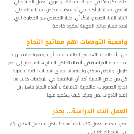
لذلك فكّر جيدًا في ميولك، قدراتك، وسوق العمل المستقبلي.
استعن بمستشار أكاديمي أو بمكتب مختص لمساعدتك على
اتخاذ القرار الصحيح، تذكّر أن اختيار التخصص هو الخطوة التي
تحدد مسار حياتك المهنية لعقود قادمة.
واقعية التوقعات أهم مفاتيح النجاح
من الأخطاء الشائعة بين الطلاب الجدد أن يتوقعوا حياة سهلة
بمجرد بدء
الدراسة في ألمانيا
K لكن النجاح هناك يحتاج إلى صبر
طويل، وتنظيم محكم، واستعداد نفسي لتحديات اللغة والغربة.
كل من خاض التجربة أكد أن الواقعية في التوقعات كانت سر
تجاوز الصعوبات، فالتجربة الألمانية لا تُقدّم النجاح جاهزًا، بل
تمنح الأدوات لمن يعرف كيف يستفيد منها.
العمل أثناء الدراسة… بحذر
نعم، يمكنك العمل 20 ساعة أسبوعيًا، لكن لا تجعل العمل يؤثر
على تحصيلك العلمي.