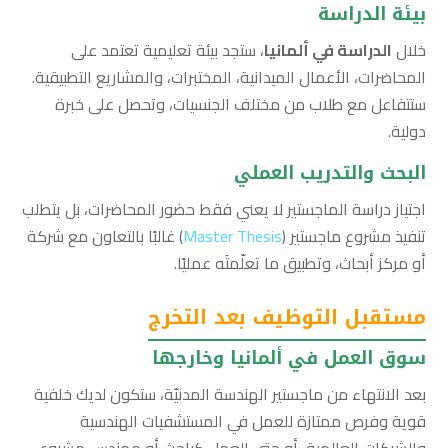
بيئة الدراسة
خلال
الدراسة في ألمانيا
، ستجد بيئة تعليمية تعتمد على
المحاضرات، الأعمال الميدانية، المختبرات، والمشاريع التطبيقية.
ستتفاعل مع طلاب من مختلف الجنسيات، وتحصل على خبرة
دولية.
البحث والتدريب العملي
اجتياز دراسة الماجستير لا يعني فقط حضور المحاضرات، بل يتطلب
تنفيذ مشروع ماجستير (
Master Thesis
) غالبًا بالتعاون مع شركة
أو مركز أبحاث، وتطبيق ما تعلّمتَه عمليًا.
مستقبل التوظيف بعد التخرج
سوق العمل في ألمانيا وخارجها
بعد الانتهاء من ماجستير الهندسة المدنيّة، ستكون لديك خلفية
قوية وفرص ممتازة للعمل في المستشفيات الهندسية
والشركات العالمية، أو حتى العمل كباحث أو مهندس مشروع.