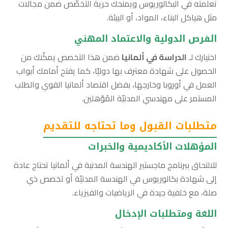
تعلّمته في البكالوريوس ويمنحك حرية التخصّص ضمن مجالات
مثل هياكل البناء، المواد، أو البيئة.
الفرص الدولية والاعتماد المهني
اختيارك لـ
الدراسة في ألمانيا
ضمن هذا التخصص يمكّنك من
الحصول على شهادة معترف بها دوليًا، كما يفتح أمامك أبواب
العمل في أوروبا وخارجها، بفضل اقتصاد ألمانيا القوي والطلب
المستمر على مهندسي المدنيّة المُؤهلين.
متطلبات القبول وما تحتاجه للتقديم
المؤهلات الأكاديمية والخبرات
للالتحاق ببرنامج ماجستير الهندسة المدنية في ألمانيا تحتاج عادة
إلى شهادة بكالوريوس في الهندسة المدنيّة أو تخصص ذي
صلة، مع خلفية جيدة في الرياضيات والفيزياء.
اللغة ومتطلبات الإدخال