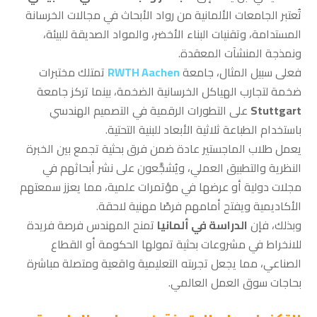
تُعتبر الجامعات الألمانية من رواد الأبحاث في مجالات الخرسانة
المستدامة، وتقنيات البناء الأخضر، والمواد الصديقة للبيئة،
ونمذجة المنشآت المعقدة.
فعلى سبيل المثال، جامعة
RWTH Aachen
تمتلك مختبرات
ضخمة لتجارب الهياكل الخرسانية الضخمة، بينما تركز جامعة
Stuttgart
على التطورات الرقمية في التصميم الهندسي
باستخدام الطباعة ثلاثية الأبعاد للبنية التحتية.
يعمل طلاب الماجستير عادة ضمن فرق بحثية تجمع بين الخبرة
النظرية والتطبيق العملي، ويُشجَّعون على نشر أبحاثهم في
مجلات دولية أو عرضها في مؤتمرات علمية، مما يعزز سمعتهم
الأكاديمية ويفتح أمامهم فرصًا مهنية لاحقة.
وبذلك، فإن
الدراسة في ألمانيا
تمنح المهندس فرصة فريدة
للانخراط في مشروعات بحثية تمولها الحكومة أو القطاع
الصناعي، مما يجعل تجربته التعليمية واقعية ومتصلة مباشرة
بحاجات سوق العمل العالمي.