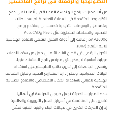
التكنولوجيا والرقمنة في برامج الماجستير
من أبرز مميزات برامج
الهندسة المدنية في ألمانيا
هي دمج
التكنولوجيا المتقدمة في العملية التعليمية. لم يعد الطالب
يعتمد على الرسومات التقليدية فحسب، بل يستخدم برامج
التصميم والمحاكاة المتطورة مثل Revit وAutoCAD
وSAP2000، إضافة إلى أدوات التحليل الرقمي للنماذج الهندسية
ثلاثية الأبعاد (BIM).
التحول الرقمي في قطاع البناء الألماني جعل من هذه الأدوات
مهارة أساسية لا يمكن لأي مهندس ناجح الاستغناء عنها.
وتسعى الجامعات إلى تدريب طلاب الماجستير على استخدام
البيانات الجغرافية، ونظم إدارة المشاريع الذكية، وتحليل الكفاءة
الهيكلية للمباني باستخدام الذكاء الاصطناعي والنماذج الحسابية
المتقدمة.
هذه المهارات الحديثة تجعل خريجي
الدراسة في ألمانيا
قادرين على المنافسة في أسواق العمل الأوروبية والعالمية،
إذ إن الشركات الكبرى في مجالات البناء والبنية التحتية تفضّل