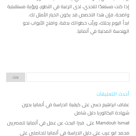
إذا كنت مستعدًا للتحدي، لدى الرغبة في التطور، ورؤية مستقبلية
واضحة، فإن هذا التخصص قد يكون الخيار الأمثل لك.
ابدأ اليوم رحلتك، ورتّب خطواتك بدقة، وافتح الأبواب نحو
الهندسة المدنية في ألمانيا.
أحدث التعليقات
عفاف ابراهيم حسن
على
كيفية الدراسة في ألمانيا بدون
شهادة البكالوريا دليل شامل
Mamdouh Ismail
على
فيزا البحث عن عمل في ألمانيا للمصريين
محمد ابو عرب
على
دليل الدراسة في ألمانيا للحاصلين على