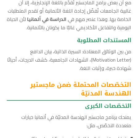
مع أن بعض برامج الماجستير تُقدّم باللغة الإنجليزية، إلا أن
غالبية الجامعات تُفضّل إجادة اللغة الألمانية أو تقدم المتطلبات
الخاصة بها. وهذا عنصر مهم في
الدراسة في ألمانيا
لأن الحياة
اليومية والتفاعل الأكاديمي غالبًا ما يكونان بالألمانية.
المستندات المطلوبة
من بين الوثائق المعتادة: السيرة الذاتية، بيان الدافع
(Motivation Letter)، الشهادات الجامعية، كشف الدرجات، أحيانًا
شهادة خبرة، وإثبات اللغة.
التخصّصات المحتملة ضمن ماجستير
الهندسة المدنيّة
التخصّصات الكبرى
يمنحك برنامج ماجستير الهندسة المدنيّة في ألمانيا خيارات
متعددة التخصّص، مثل: