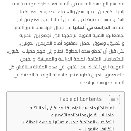
ماجستير الهندسة المدنية في ألمانيا يُعدّ خطوة مهمة يتوجه
إليها الكثير من المهندسين والعلماء الطموحين بعد إكمال
البكالوريوس، خصوصًا في بلد مثل ألمانيا الذي يُعتبر من أبرز
مقاصد
الدراسة في ألمانيا
في مجال الهندسة، تتميز ألمانيا
بجامعاتها التقنية القوية، برامجها التي تجمع بين النظرية
والتطبيق، وسوق العمل المفتوح أمام الخريجين الدوليين.
لكن قبل أن تخطو هذه الخطوة، تحتاج إلى فهم معينات القبول،
الاختصاصات المتاحة، تكلفة الدراسة والمعيشة، والفرص
المهنية التي تنتظرك بعد التخرج، في هذه المقالة سنناقش كل
ذلك بعمق، لتكون خطوتك نحو ماجستير الهندسة المدنية في
ألمانيا مدروسة وواضحة.
Table of Contents
لماذا تختار ماجستير الهندسة المدنية في ألمانيا؟
متطلبات القبول وما تحتاجه للتقديم
التخصّصات المحتملة ضمن ماجستير الهندسة المدنيّة
التكاليف والتمويل