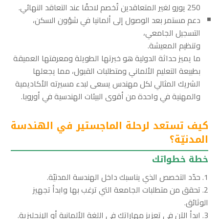
250 يورو لغير المتعاقدين تُخصم لاحقًا عند التعاقد النهائي.
دعم مستمر بعد الوصول إلى ألمانيا في شؤون السكن،
التسجيل الجامعي،
وتنظيم المعيشة.
ما يميز حداثة الدولية هو خبرتها الطويلة ومعرفتها العميقة
بطبيعة التعليم الألماني ومتطلبات القبول، مما يجعلها
الشريك المثالي لكل مهندس يسعى لبدء مسيرته الأكاديمية
والمهنية في واحدة من أقوى البيئات الهندسية في أوروبا.
كيف تستعد لرحلة الماجستير في الهندسة
المدنيّة؟
خطة خطواتك
حدّد التخصص الذي يناسبك داخل الهندسة المدنيّة.
تحقق من متطلبات الجامعة التي ترغب بها وابدأ تجهيز
الوثائق.
ابدأ الآن في تعزيز مهاراتك في اللغة الألمانية أو الإنجليزية.