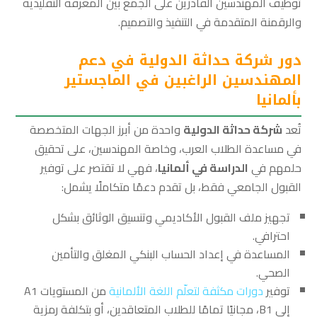
توظيف المهندسين القادرين على الجمع بين المعرفة التقليدية
والرقمنة المتقدمة في التنفيذ والتصميم.
دور شركة حداثة الدولية في دعم
المهندسين الراغبين في الماجستير
بألمانيا
تُعد
شركة حداثة الدولية
واحدة من أبرز الجهات المتخصصة
في مساعدة الطلاب العرب، وخاصة المهندسين، على تحقيق
حلمهم في
الدراسة في ألمانيا
، فهي لا تقتصر على توفير
القبول الجامعي فقط، بل تقدم دعمًا متكاملًا يشمل:
تجهيز ملف القبول الأكاديمي وتنسيق الوثائق بشكل
احترافي.
المساعدة في إعداد الحساب البنكي المغلق والتأمين
الصحي.
توفير
دورات مكثفة لتعلّم اللغة الألمانية
من المستويات A1
إلى B1، مجانيًا تمامًا للطلاب المتعاقدين، أو بتكلفة رمزية