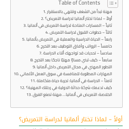
Table of Contents
مهنة تبدأ من الشغف وتنتهي بالاستقرار
أولاً – لماذا تختار ألمانيا لدراسة التمريض؟
ثانياً – المسارات المتاحة لدراسة التمريض في ألمانيا
ثالثاً – خطوات القبول لدراسة التمريض
رابعاً – الحياة الدراسية والعملية في التمريض بألمانيا
خامساً – الرواتب وآفاق التوظيف بعد التخرج
سادساً – تحديات قد تواجهك أثناء الدراسة
سابعاً – كيف تبني مسارًا مهنيًا ناجحًا بعد التخرج
التطور المهني في مجال التمريض داخل ألمانيا
المهارات المطلوبة للمنافسة في سوق العمل الألماني
ثامناً – الدراسة في ألمانيا: تجربة حياة متكاملة
كيف تدعمك شركة حداثة الدولية في رحلتك المهنية؟
الخلاصة: التمريض في ألمانيا… مهنة تصنع الفرق
أولاً – لماذا تختار ألمانيا لدراسة التمريض؟