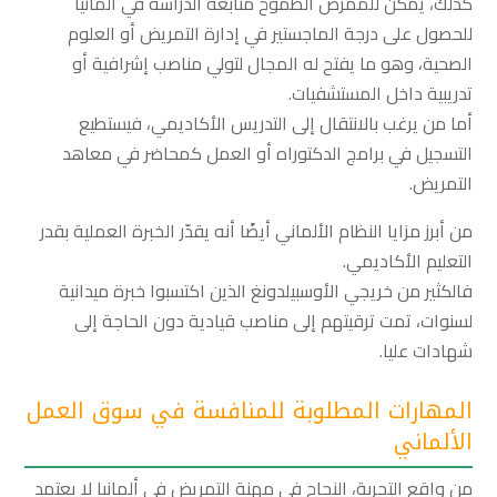
كذلك، يمكن للممرض الطموح متابعة الدراسة في ألمانيا
للحصول على درجة الماجستير في إدارة التمريض أو العلوم
الصحية، وهو ما يفتح له المجال لتولي مناصب إشرافية أو
تدريبية داخل المستشفيات.
أما من يرغب بالانتقال إلى التدريس الأكاديمي، فيستطيع
التسجيل في برامج الدكتوراه أو العمل كمحاضر في معاهد
التمريض.
من أبرز مزايا النظام الألماني أيضًا أنه يقدّر الخبرة العملية بقدر
التعليم الأكاديمي.
فالكثير من خريجي الأوسبيلدونغ الذين اكتسبوا خبرة ميدانية
لسنوات، تمت ترقيتهم إلى مناصب قيادية دون الحاجة إلى
شهادات عليا.
المهارات المطلوبة للمنافسة في سوق العمل
الألماني
من واقع التجربة، النجاح في مهنة التمريض في ألمانيا لا يعتمد