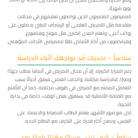
يورو شهريًا.
الممرضون المتميزون الذين يواصلون تعليمهم في مجالات
متقدمة مثل التمريض العلاجي أو الإشراف الطبي يحصلون على
رواتب أعلى، وتعتبر المدن الكبرى مثل ميونخ وهامبورغ
وفرانكفورت من أكثر الأماكن طلبًا للممرضين الأجانب المؤهلين.
سادساً – تحديات قد تواجهك أثناء الدراسة
رغم المزايا الكبيرة، إلا أن مجال التمريض في ألمانيا يتطلب جهدًا
وصبرًا، فالدراسة مكثفة، والجانب العملي مرهق أحيانًا بسبب
التعامل المباشر مع المرضى في ظروف مختلفة، كما أن التأقلم
مع الثقافة الألمانية قد يستغرق بعض الوقت، خاصة في بداية
التجربة.
لكن مع مرور الأشهر، يتعلم الطالب الانضباط والاعتماد على
النفس، ويصبح أكثر قدرة على التكيف مع النظام الجديد.
سابعاً – كيف تبني مسارًا مهنيًا ناجحًا بعد