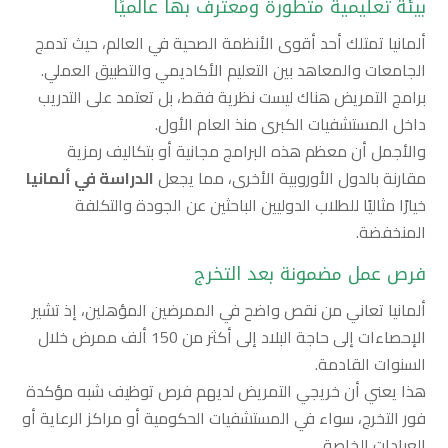
بيئة تعليمية متطورة ومعترف بها عالميًا
ألمانيا تمتلك أحد أقوى الأنظمة الصحية في العالم، حيث تدمج
الجامعات والمعاهد بين التعليم الأكاديمي والتطبيق العملي.
برامج التمريض هناك ليست نظرية فقط، بل تعتمد على التدريب
داخل المستشفيات الكبرى منذ العام الأول.
والأجمل أن معظم هذه البرامج مجانية أو بتكاليف رمزية
مقارنة بالدول الأوروبية الأخرى، مما يجعل
الدراسة في ألمانيا
خيارًا مثاليًا للطلاب الدوليين الباحثين عن الجودة والتكلفة
المنخفضة.
فرص عمل مضمونة بعد التخرج
ألمانيا تعاني من نقص واضح في الممرضين المؤهلين، إذ تشير
الإحصاءات إلى حاجة البلاد إلى أكثر من 150 ألف ممرض خلال
السنوات القادمة.
هذا يعني أن خريجي التمريض لديهم فرص توظيف شبه مؤكدة
فور التخرج، سواء في المستشفيات الحكومية أو مراكز الرعاية أو
العيادات الخاصة.