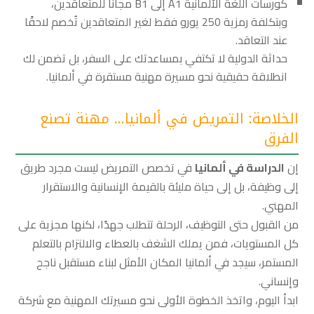
كورسات اللغة الألمانية A1 إلى B1 مجانًا للمتعاقدين،
وبتكلفة رمزية 250 يورو فقط لغير المتعاقدين تُخصم لاحقًا
عند التعاقد.
حداثة الدولية لا تكتفي بمساعدتك على السفر، بل تضمن لك
انطلاقة حقيقية نحو مسيرة مهنية مستقرة في ألمانيا.
الخلاصة: التمريض في ألمانيا… مهنة تصنع
الفرق
إن
الدراسة في ألمانيا
في تخصص التمريض ليست مجرد طريق
إلى وظيفة، بل إلى حياة مليئة بالقيمة الإنسانية والاستقرار
المهني.
من القبول حتى التوظيف، الرحلة تتطلب جهدًا، لكنها مجزية على
كل المستويات، فمن يملك الشغف بالعطاء والالتزام بالتعلم
المستمر، سيجد في ألمانيا المكان الأمثل لبناء مستقبل ناجح
وإنساني.
ابدأ اليوم، واتخذ الخطوة الأولى نحو مسيرتك المهنية مع شركة