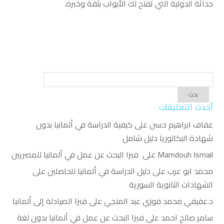
حداثة الدولية التي تفتح لك الأبواب بثقة وخبرة.
أحدث التعليقات
عفاف ابراهيم حسن
على
كيفية الدراسة في ألمانيا بدون
شهادة البكالوريا دليل شامل
Mamdouh Ismail
على
فيزا البحث عن عمل في ألمانيا للمصريين
محمد ابو عرب
على
دليل الدراسة في ألمانيا للحاصلين على
الشهادات الثانوية السورية
د.عفيفي محمد فوزي عبد المنجي
على
فيزا الصيادلة إلى ألمانيا
سامر صالح احمد
على
فيزا البحث عن عمل في ألمانيا بدون لغة