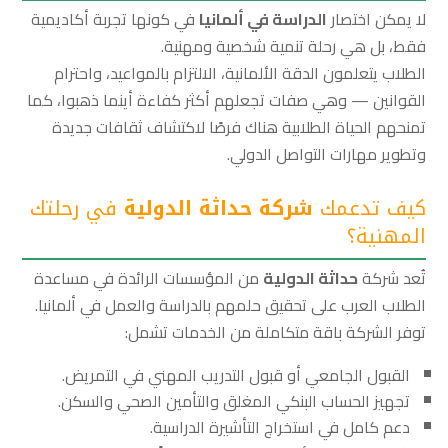
لا يمكن اختصار
الدراسة في ألمانيا
في كونها تجربة أكاديمية
فقط، بل هي رحلة تنمية شخصية ومهنية.
الطلاب يتعلمون الدقة الألمانية، الالتزام بالمواعيد، واحترام
القوانين — وهي صفات تجعلهم أكثر كفاءة أينما ذهبوا، كما
تمنحهم الحياة الطلابية هناك فرصًا لاكتشاف ثقافات جديدة
وتطوير مهارات التواصل الدولي.
كيف تدعمك
شركة حداثة الدولية
في رحلتك
المهنية؟
تُعد شركة
حداثة الدولية
من المؤسسات الرائدة في مساعدة
الطلاب العرب على تحقيق حلمهم بالدراسة والعمل في ألمانيا.
توفر الشركة باقة متكاملة من الخدمات تشمل:
القبول الجامعي أو قبول التدريب المهني في التمريض.
تجهيز الحساب البنكي المغلق والتأمين الصحي والسكن.
دعم كامل في استخراج التأشيرة الدراسية.