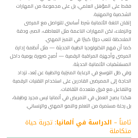
فقط على المؤهل العلمي، بل على مجموعة من المهارات
الشخصية والمهنية.
إتقان اللغة الألمانية شرط أساسي للتواصل مع المرضى
والزملاء، لكن المهارات الناعمة مثل التعاطف، الصبر، ودقة
الملاحظة تلعب دورًا كبيرًا في التميز المهني.
كما أن فهم التكنولوجيا الطبية الحديثة — مثل أنظمة إدارة
المرضى وأجهزة المراقبة الرقمية — أصبح ضرورة يومية داخل
المستشفيات الألمانية الحديثة.
وفي ظل التوسع في الرعاية المنزلية والطبية عن بُعد، تزداد
الحاجة إلى الممرضين القادرين على استخدام التقنيات الرقمية
والتفاعل مع فرق متعددة الثقافات.
هكذا يصبح العمل في التمريض في ألمانيا ليس مجرد وظيفة،
بل رحلة مستمرة من التعلم والنمو المهني والإنساني.
ثامناً –
الدراسة في ألمانيا
: تجربة حياة
متكاملة