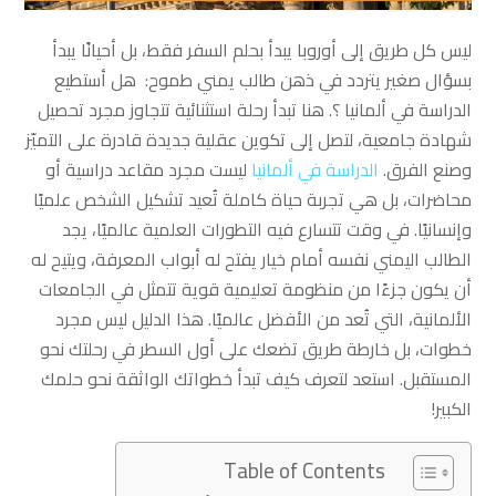
ليس كل طريق إلى أوروبا يبدأ بحلم السفر فقط، بل أحيانًا يبدأ
بسؤال صغير يتردد في ذهن طالب يمني طموح: هل أستطيع
الدراسة في ألمانيا ؟. هنا تبدأ رحلة استثنائية تتجاوز مجرد تحصيل
شهادة جامعية، لتصل إلى تكوين عقلية جديدة قادرة على التميّز
وصنع الفرق.
الدراسة في ألمانيا
ليست مجرد مقاعد دراسية أو
محاضرات، بل هي تجربة حياة كاملة تُعيد تشكيل الشخص علميًا
وإنسانيًا. في وقت تتسارع فيه التطورات العلمية عالميًا، يجد
الطالب اليمني نفسه أمام خيار يفتح له أبواب المعرفة، ويتيح له
أن يكون جزءًا من منظومة تعليمية قوية تتمثل في الجامعات
الألمانية، التي تُعد من الأفضل عالميًا. هذا الدليل ليس مجرد
خطوات، بل خارطة طريق تضعك على أول السطر في رحلتك نحو
المستقبل. استعد لتعرف كيف تبدأ خطواتك الواثقة نحو حلمك
الكبير!
Table of Contents