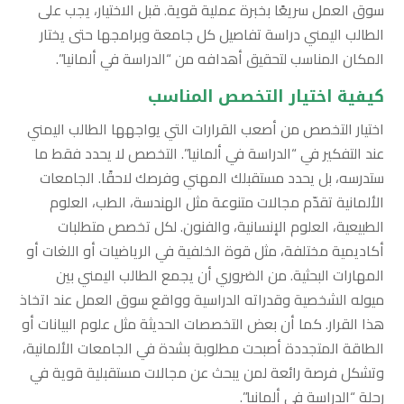
سوق العمل سريعًا بخبرة عملية قوية. قبل الاختيار، يجب على
الطالب اليمني دراسة تفاصيل كل جامعة وبرامجها حتى يختار
المكان المناسب لتحقيق أهدافه من “الدراسة في ألمانيا”.
كيفية اختيار التخصص المناسب
اختيار التخصص من أصعب القرارات التي يواجهها الطالب اليمني
عند التفكير في “الدراسة في ألمانيا”. التخصص لا يحدد فقط ما
ستدرسه، بل يحدد مستقبلك المهني وفرصك لاحقًا. الجامعات
الألمانية تقدّم مجالات متنوعة مثل الهندسة، الطب، العلوم
الطبيعية، العلوم الإنسانية، والفنون. لكل تخصص متطلبات
أكاديمية مختلفة، مثل قوة الخلفية في الرياضيات أو اللغات أو
المهارات البحثية. من الضروري أن يجمع الطالب اليمني بين
ميوله الشخصية وقدراته الدراسية وواقع سوق العمل عند اتخاذ
هذا القرار. كما أن بعض التخصصات الحديثة مثل علوم البيانات أو
الطاقة المتجددة أصبحت مطلوبة بشدة في الجامعات الألمانية،
وتشكل فرصة رائعة لمن يبحث عن مجالات مستقبلية قوية في
رحلة “الدراسة في ألمانيا”.