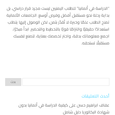
“الدراسة في ألمانيا” للطلاب اليمنيين ليست مجرد قرار دراسي، بل
بداية رحلة نحو مستقبل أفضل وفرص أوسع. الجامعات الألمانية
تمنح الطلاب علمًا وخبرة لا تُقدّر بثمن، لكن الوصول إليها يتطلب
استعدادًا حقيقيًا والتزامًا قويًا بالتخطيط والتحضير. ابدأ مبكرًا،
اجمع معلوماتك بدقة، واختر تخصصك بعناية، لتصنع لنفسك
مستقبلًا تستحقه.
أحدث التعليقات
عفاف ابراهيم حسن
على
كيفية الدراسة في ألمانيا بدون
شهادة البكالوريا دليل شامل