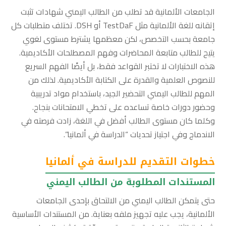
الجامعات الألمانية قد تطلب من الطالب اليمني شهادات تثبت
إتقانه للغة الألمانية مثل TestDaF أو DSH. تختلف متطلبات كل
جامعة بحسب التخصص، لكن معظمها يشترط مستوى لغوي
يتيح للطالب متابعة المحاضرات وفهم المصطلحات الأكاديمية.
هذه الاختبارات لا تختبر القواعد فقط، بل أيضًا الفهم السريع
للنصوص العلمية والقدرة على الكتابة الأكاديمية. لذلك من
المهم للطالب اليمني التحضير الجيد، باستخدام مواد تدريبية
وحضور دورات خاصة تساعده على تخطي الامتحانات بنجاح.
وكلما كان مستوى الطالب أفضل في اللغة، زادت فرصته في
الاندماج وفي اجتياز تحديات “الدراسة في ألمانيا”.
خطوات التقديم للدراسة في ألمانيا
المستندات المطلوبة من الطالب اليمني
حتى يتمكن الطالب اليمني من الالتحاق بإحدى الجامعات
الألمانية، يجب عليه تجهيز ملفه بعناية. من المستندات الأساسية