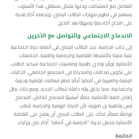
التعامل مع المشكلات وحلها بشكل مستقل. هذا الأسلوب
يساهم في تطوير مهارات الطالب اليمني، ويجعله أكثر قدرة
على النجاح أكاديميًا ومهنيًا بعد التخرج.
الاندماج الاجتماعي والتواصل مع الآخرين
إلى جانب الدراسة، يجد الطالب اليمني في ألمانيا حياة اجتماعية
غنية مليئة بالأنشطة الثقافية والرياضية والفنية. الجامعات
الألمانية توفّر نوادي طلابية ومناسبات اجتماعية تساعد الطلاب
على تكوين صداقات والانخراط في المجتمع الجامعي. الجاليات
اليمنية والعربية في ألمانيا أيضًا تنظم فعاليات ثقافية ودينية
واجتماعية، مما يخلق بيئة دافئة للطالب الجديد. ومع ذلك، يظل
إتقان اللغة الألمانية عاملًا أساسيًا للاندماج الكامل. الاندماج
ليس رفاهية بل ضرورة، لأن الحياة اليومية والدراسة تتطلب
تواصلًا فعالًا. لذلك، على الطالب اليمني أن ينفتح على الثقافة
الألمانية ليجعل تجربة “الدراسة في ألمانيا” أكثر غنى وإثراء.
الخاتمة