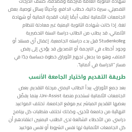
شهادة الثانوية العامة مترجمة ومصدّقة، كشف الدرجات
التفصيلي، سيرة ذاتية، خطاب الدافع، وأحيانًا رسائل توصية. بعض
الجامعات الألمانية تطلب أيضًا إثبات القدرة المالية أو شهادة
لغة. إذا كانت شهادة الثانوية اليمنية غير معادلة للنظام
الألماني، قد يطلب من الطالب دراسة السنة التحضيرية
Studienkolleg قبل بدء دراسته الجامعية. إغفال أي مستند أو
وجود أخطاء في الترجمة أو التصديق قد يؤدي إلى رفض
الملف، وهو ما يجعل تجهيز الأوراق خطوة حساسة جدًا في
مسار “الدراسة في ألمانيا”.
طريقة التقديم واختيار الجامعة الأنسب
بعد جمع الأوراق، يبدأ الطالب اليمني مرحلة التقديم. بعض
الجامعات الألمانية تستخدم منصة Uni-Assist، بينما يفضّل
بعضها التقديم المباشر عبر موقع الجامعة. تختلف المواعيد
النهائية من جامعة لأخرى، وكذلك تختلف متطلبات كل برنامج
دراسي. من الأخطاء الشائعة لدى الطلاب اليمنيين اعتقادهم أن
كل الجامعات الألمانية لها نفس الشروط أو نفس مواعيد