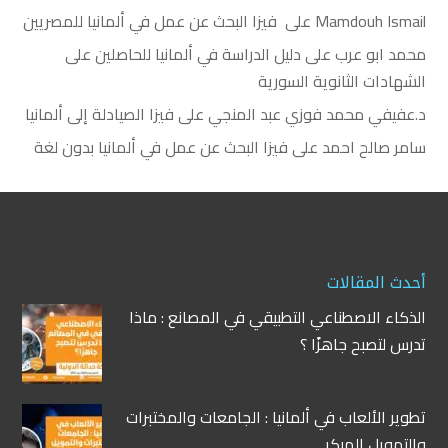
Mamdouh Ismail
على
فيزا البحث عن عمل في ألمانيا للمصريين
محمد ابو عرب
على
دليل الدراسة في ألمانيا للحاصلين على
الشهادات الثانوية السورية
د.عفيفي محمد فوزي عبد المنجي
على
فيزا الصيادلة إلى ألمانيا
سامر صالح احمد
على
فيزا البحث عن عمل في ألمانيا بدون لغة
أحدث المقالات
الذكاء الاصطناعي التطبيقي في المصانع : ماذا
تدرس لتصبح جاهزًا ؟
تطوير الألعاب في ألمانيا : الجامعات والمختبرات
والتمويل المبكر