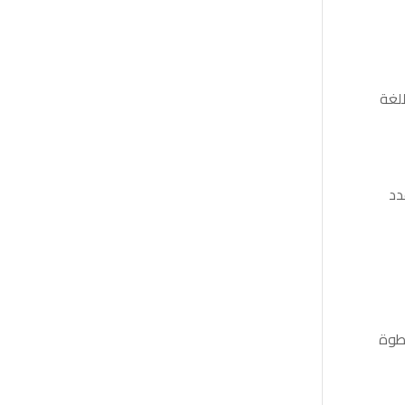
للغة
دد
خطوة