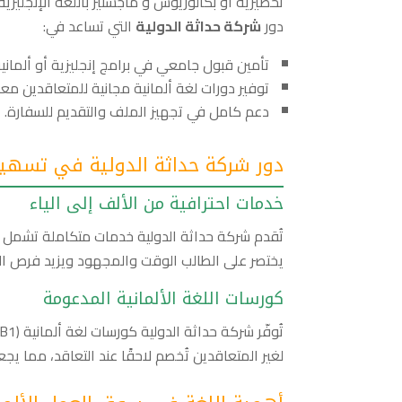
تحضيرية أو بكالوريوس و ماجستير باللغة الإنجليزي
دور
شركة حداثة الدولية
التي تساعد في:
تأمين قبول جامعي في برامج إنجليزية أو ألماني
توفير دورات لغة ألمانية مجانية للمتعاقدين معها (، A2، B1
دعم كامل في تجهيز الملف والتقديم للسفارة.
دور شركة حداثة الدولية في تسهيل
خدمات احترافية من الألف إلى الياء
تُقدم شركة حداثة الدولية خدمات متكاملة تشمل ال
يختصر على الطالب الوقت والمجهود ويزيد فرص ال
كورسات اللغة الألمانية المدعومة
لغير المتعاقدين تُخصم لاحقًا عند التعاقد، مما ي