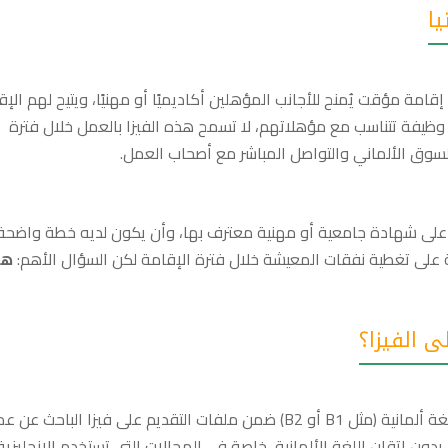
يا
ل (Job Seeker Visa) هي تصريح إقامة مؤقت يُمنح للأجانب المؤهلين أكاديميًا أو مهنيًا، ويتيح لهم ال
شهر بهدف البحث عن وظيفة تتناسب مع مؤهلاتهم، لا تسمح هذه الفيزا بالعمل خلال فترة
السوق الألماني والتواصل المباشر مع أصحاب العمل.
ًا على شهادة جامعية أو مهنية معترف بها، وأن يكون لديه خطة واضحة
لية على تغطية نفقات المعيشة خلال فترة الإقامة لكن السؤال الأهم:
هل
ى الفيزا؟
وفقًا للتعليمات الرسمية، لا يشترط تقديم شهادة لغة ألمانية (مثل B1 أو B2) ضمن ملفات التقديم على فيزا الباحث 
بدون إتقان اللغة الألمانية، خاصة في المجالات التي تستخدم الإنجليزية