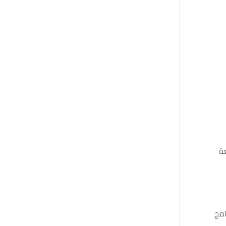
عة
امج