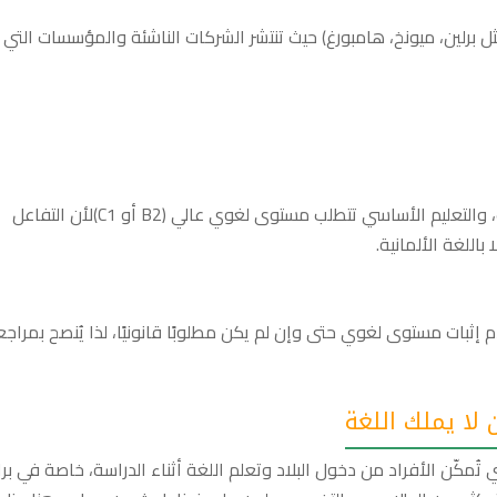
ثل برلين، ميونخ، هامبورغ) حيث تنتشر الشركات الناشئة والمؤسسات التي
الوظائف في مجالات مثل المبيعات، القانون، الطب، والتعليم الأساسي تتطلب مستوى لغوي عالي (B2 أو C1)لأن التفاعل
باللغة الألمانية.
إثبات مستوى لغوي حتى وإن لم يكن مطلوبًا قانونيًا، لذا يُنصح بمراج
 لا يملك اللغة
ي تُمكّن الأفراد من دخول البلاد وتعلم اللغة أثناء الدراسة، خاصة في بر