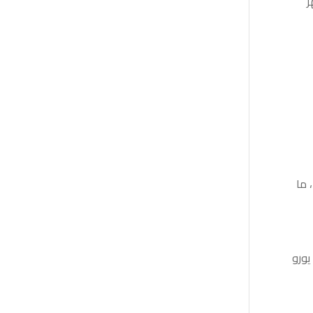
ر
 ما
ّر شركة حداثة الدولية كورسات لغة ألمانية (A1 – A2 – B1) بأسلوب بطيء ومكثّف، مجانًا للمتعاقدين، أو بتكلفة 250 يورو