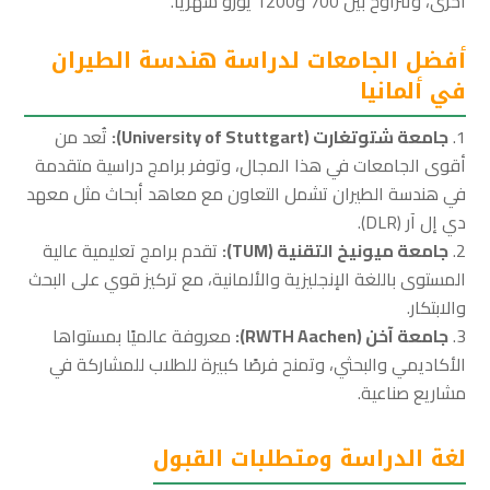
أخرى، وتتراوح بين 700 و1200 يورو شهريًا.
أفضل الجامعات لدراسة هندسة الطيران
في ألمانيا
جامعة شتوتغارت (University of Stuttgart):
تُعد من
أقوى الجامعات في هذا المجال، وتوفر برامج دراسية متقدمة
في هندسة الطيران تشمل التعاون مع معاهد أبحاث مثل معهد
دي إل آر (DLR).
جامعة ميونيخ التقنية (TUM):
تقدم برامج تعليمية عالية
المستوى باللغة الإنجليزية والألمانية، مع تركيز قوي على البحث
والابتكار.
جامعة آخن (RWTH Aachen):
معروفة عالميًا بمستواها
الأكاديمي والبحثي، وتمنح فرصًا كبيرة للطلاب للمشاركة في
مشاريع صناعية.
لغة الدراسة ومتطلبات القبول