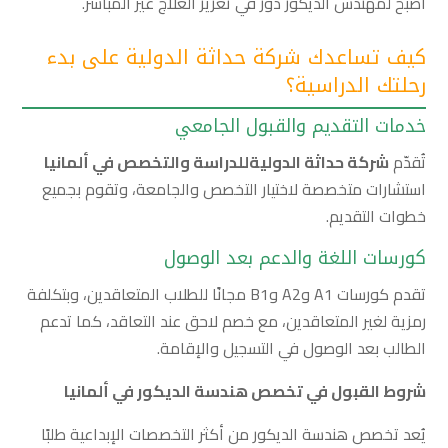
أصبح لمهندس الديكور دور في تعزيز العلاج غير المباشر.
كيف تساعدك شركة حداثة الدولية على بدء
رحلتك الدراسية؟
خدمات التقديم والقبول الجامعي
تُقدّم
شركة حداثة الدوليةللدراسة والتخصص في ألمانيا
استشارات متخصصة لاختيار التخصص والجامعة، وتقوم بجميع
خطوات التقديم.
كورسات اللغة والدعم بعد الوصول
تقدم كورسات A1 وA2 وB1 مجانًا للطلاب المتعاقدين، وبتكلفة
رمزية لغير المتعاقدين، مع خصم لاحق عند التعاقد، كما تدعم
الطالب بعد الوصول في التسجيل والإقامة.
شروط القبول في تخصص هندسة الديكور في ألمانيا
يُعد تخصص هندسة الديكور من أكثر التخصصات الإبداعية طلبًا