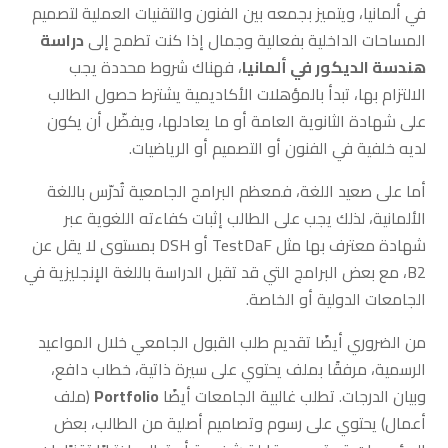
في ألمانيا، ويتميز بجمعه بين الفنون والتقنيات العملية لتصميم
المساحات الداخلية بفعالية وجمال إذا كنت تطمح إلى
دراسة
هندسة الديكور في ألمانيا
، فهناك شروط محددة يجب
الالتزام بها، تبدأ بالمؤهلات الأكاديمية يشترط حصول الطالب
على شهادة الثانوية العامة أو ما يعادلها، ويفضّل أن يكون
لديه خلفية في الفنون أو التصميم أو الرياضيات.
أما على صعيد اللغة، فمعظم البرامج الجامعية تُدرّس باللغة
الألمانية، لذلك يجب على الطالب إثبات كفاءته اللغوية عبر
شهادة معترف بها مثل TestDaF أو DSH بمستوى لا يقل عن
B2، مع بعض البرامج التي قد تقبل الدراسة باللغة الإنجليزية في
الجامعات الدولية أو الخاصة.
من الضروري أيضًا تقديم طلب القبول الجامعي خلال المواعيد
الرسمية، مرفقًا بملف يحتوي على سيرة ذاتية، خطاب دافع،
وبيان الدرجات. تطلب غالبية الجامعات أيضًا
Portfolio
(ملف
أعمال) يحتوي على رسوم وتصاميم أصلية من الطالب، بعض