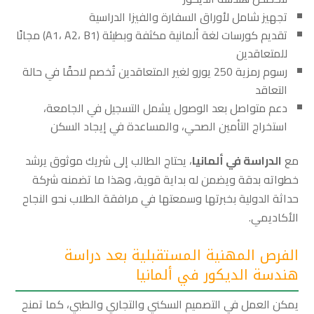
تجهيز شامل لأوراق السفارة والفيزا الدراسية
تقديم كورسات لغة ألمانية مكثفة وبطيئة (A1، A2، B1) مجانًا
للمتعاقدين
رسوم رمزية 250 يورو لغير المتعاقدين تُخصم لاحقًا في حالة
التعاقد
دعم متواصل بعد الوصول يشمل التسجيل في الجامعة،
استخراج التأمين الصحي، والمساعدة في إيجاد السكن
مع
الدراسة في ألمانيا
، يحتاج الطالب إلى شريك موثوق يرشد
خطواته بدقة ويضمن له بداية قوية، وهذا ما تضمنه شركة
حداثة الدولية بخبرتها وسمعتها في مرافقة الطلاب نحو النجاح
الأكاديمي.
الفرص المهنية المستقبلية بعد دراسة
هندسة الديكور في ألمانيا
يمكن العمل في التصميم السكني والتجاري والطبي، كما تمنح