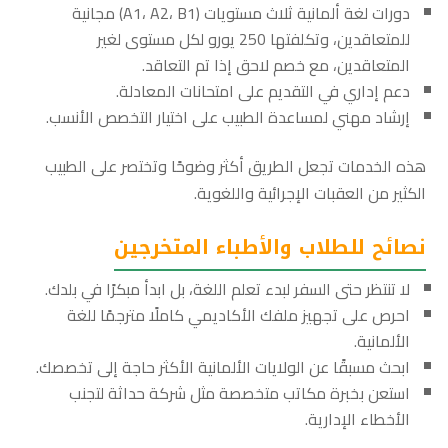
دورات لغة ألمانية ثلاث مستويات (A1، A2، B1) مجانية
للمتعاقدين، وتكلفتها 250 يورو لكل مستوى لغير
المتعاقدين، مع خصم لاحق إذا تم التعاقد.
دعم إداري في التقديم على امتحانات المعادلة.
إرشاد مهني لمساعدة الطبيب على اختيار التخصص الأنسب.
هذه الخدمات تجعل الطريق أكثر وضوحًا وتختصر على الطبيب
الكثير من العقبات الإجرائية واللغوية.
نصائح للطلاب والأطباء المتخرجين
لا تنتظر حتى السفر لبدء تعلم اللغة، بل ابدأ مبكرًا في بلدك.
احرص على تجهيز ملفك الأكاديمي كاملًا مترجمًا للغة
الألمانية.
ابحث مسبقًا عن الولايات الألمانية الأكثر حاجة إلى تخصصك.
استعن بخبرة مكاتب متخصصة مثل شركة حداثة لتجنب
الأخطاء الإدارية.