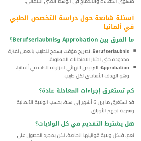
مستوى الكفاءة والاندماج في الوسط الطبي الألماني.
أسئلة شائعة حول دراسة التخصص الطبي
في ألمانيا
ما الفرق بين Approbation وBerufserlaubnis؟
Berufserlaubnis
: تصريح مؤقت يسمح للطبيب بالعمل لفترة
محدودة حتى اجتياز الامتحانات المطلوبة.
Approbation
: الترخيص النهائي لمزاولة الطب في ألمانيا،
وهو الهدف الأساسي لكل طبيب.
كم تستغرق إجراءات المعادلة عادة؟
قد تستغرق ما بين 6 أشهر إلى سنة، بحسب الولاية الألمانية
وسرعة تجهيز الأوراق.
هل يشترط التقديم في كل الولايات؟
نعم، فلكل ولاية قوانينها الخاصة، لكن بمجرد الحصول على