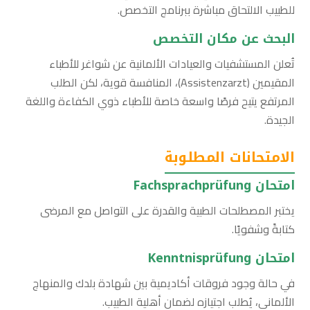
للطبيب الالتحاق مباشرة ببرنامج التخصص.
البحث عن مكان التخصص
تُعلن المستشفيات والعيادات الألمانية عن شواغر للأطباء
المقيمين (Assistenzarzt)، المنافسة قوية، لكن الطلب
المرتفع يتيح فرصًا واسعة خاصة للأطباء ذوي الكفاءة واللغة
الجيدة.
الامتحانات المطلوبة
امتحان Fachsprachprüfung
يختبر المصطلحات الطبية والقدرة على التواصل مع المرضى
كتابةً وشفويًا.
امتحان Kenntnisprüfung
في حالة وجود فروقات أكاديمية بين شهادة بلدك والمنهاج
الألماني، يُطلب اجتيازه لضمان أهلية الطبيب.