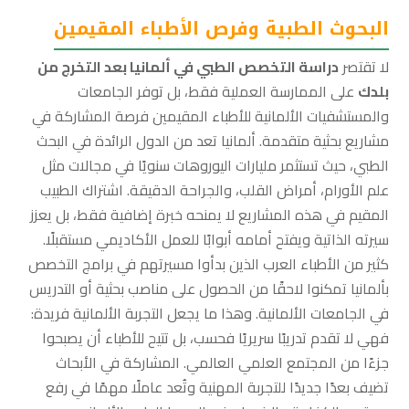
البحوث الطبية وفرص الأطباء المقيمين
لا تقتصر
دراسة التخصص الطبي في ألمانيا بعد التخرج من
بلدك
على الممارسة العملية فقط، بل توفر الجامعات
والمستشفيات الألمانية للأطباء المقيمين فرصة المشاركة في
مشاريع بحثية متقدمة. ألمانيا تعد من الدول الرائدة في البحث
الطبي، حيث تستثمر مليارات اليوروهات سنويًا في مجالات مثل
علم الأورام، أمراض القلب، والجراحة الدقيقة. اشتراك الطبيب
المقيم في هذه المشاريع لا يمنحه خبرة إضافية فقط، بل يعزز
سيرته الذاتية ويفتح أمامه أبوابًا للعمل الأكاديمي مستقبلًا.
كثير من الأطباء العرب الذين بدأوا مسيرتهم في برامج التخصص
بألمانيا تمكنوا لاحقًا من الحصول على مناصب بحثية أو التدريس
في الجامعات الألمانية. وهذا ما يجعل التجربة الألمانية فريدة:
فهي لا تقدم تدريبًا سريريًا فحسب، بل تتيح للأطباء أن يصبحوا
جزءًا من المجتمع العلمي العالمي. المشاركة في الأبحاث
تضيف بعدًا جديدًا للتجربة المهنية وتُعد عاملًا مهمًا في رفع