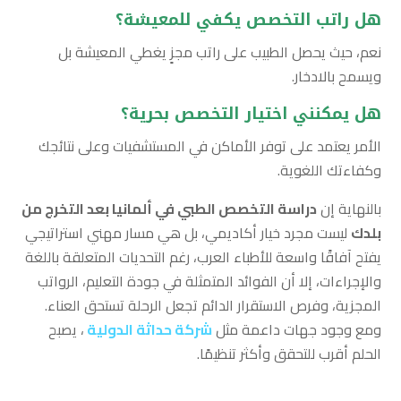
هل راتب التخصص يكفي للمعيشة؟
نعم، حيث يحصل الطبيب على راتب مجزٍ يغطي المعيشة بل
ويسمح بالادخار.
هل يمكنني اختيار التخصص بحرية؟
الأمر يعتمد على توفر الأماكن في المستشفيات وعلى نتائجك
وكفاءتك اللغوية.
بالنهاية إن
دراسة التخصص الطبي في ألمانيا بعد التخرج من
بلدك
ليست مجرد خيار أكاديمي، بل هي مسار مهني استراتيجي
يفتح آفاقًا واسعة للأطباء العرب، رغم التحديات المتعلقة باللغة
والإجراءات، إلا أن الفوائد المتمثلة في جودة التعليم، الرواتب
المجزية، وفرص الاستقرار الدائم تجعل الرحلة تستحق العناء.
ومع وجود جهات داعمة مثل
شركة حداثة الدولية
، يصبح
الحلم أقرب للتحقق وأكثر تنظيمًا.