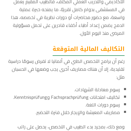
الأكاديمي والتدريب العملي المكثف، فالطبيب المقيم يعمل
في المستشفى بدوام كامل تقريبًا، ما يمنحه خبرة عملية
واسعة، مع حضور محاضرات أو دورات نظرية في تخصصه، هذا
الدمج يضمن إعداد أطباء أكفاء قادرين على تحمل مسؤولية
المرضى منذ اليوم الأول.
التكاليف المالية المتوقعة
رغم أن برامج التخصص الطبي في ألمانيا لا تفرض رسومًا دراسية
تقليدية، إلا أن هناك مصاريف أخرى يجب وضعها في الحسبان
مثل:
رسوم معادلة الشهادات.
تكاليف امتحانات Fachsprachprüfung وKenntnisprüfung.
رسوم دورات اللغة.
مصاريف المعيشة والإيجار خلال فترة التحضير.
ومع ذلك، بمجرد بدء الطبيب في التخصص، يحصل على راتب