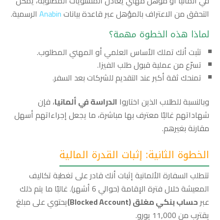
في ألمانيا أو مؤهل مهني يعادل المستويات المطلوبة، يمكن
التحقق من الاعتراف بالمؤهل عبر قاعدة بيانات
Anabin
الرسمية.
لماذا هذه الخطوة مهمة؟
تثبت أنك تملك الأساس العلمي أو المهني المطلوب.
تسرّع من عملية قبول طلب الفيزا.
تمنحك ثقة أكبر عند التقديم للشركات بعد السفر.
وبالنسبة للطلاب الذين اختاروا
الدراسة في ألمانيا
، فإن
شهاداتهم غالبًا معترف بها مباشرة، ما يجعل إجراءاتهم أسهل
مقارنة بغيرهم.
الخطوة الثانية: إثبات القدرة المالية
تتطلب السفارة الألمانية إثبات أنك قادر على تغطية تكاليف
المعيشة خلال فترة الإقامة (حوالي 6 أشهر). غالبًا ما يتم ذلك
عبر
حساب بنكي مغلق (Blocked Account)
يحتوي على مبلغ
يقترب من 11,000 يورو.