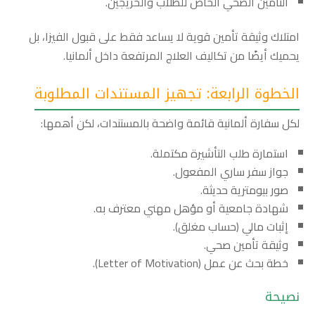
التأمين الصحي الخاص للطلاب والخريجين.
امتلاك وثيقة تأمين قوية لا يساعد فقط على قبول الفيزا، بل
يحميك أيضًا من تكاليف العلاج المرتفعة داخل ألمانيا.
الخطوة الرابعة: تجهيز المستندات المطلوبة
لكل سفارة ألمانية قائمة واضحة بالمستندات، لكن أهمها:
استمارة طلب التأشيرة مكتملة.
جواز سفر ساري المفعول.
صور بيومترية حديثة.
شهادة جامعية أو مؤهل مهني معترف به.
إثبات مالي (حساب مغلق).
وثيقة تأمين صحي.
خطة بحث عن عمل (Letter of Motivation).
نصيحة