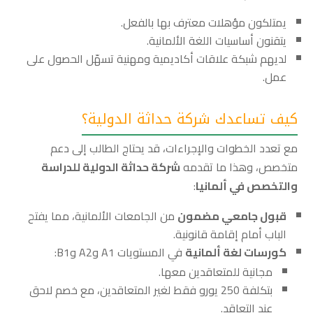
يمتلكون مؤهلات معترف بها بالفعل.
يتقنون أساسيات اللغة الألمانية.
لديهم شبكة علاقات أكاديمية ومهنية تسهّل الحصول على
عمل.
كيف تساعدك شركة حداثة الدولية؟
مع تعدد الخطوات والإجراءات، قد يحتاج الطالب إلى دعم
متخصص، وهذا ما تقدمه
شركة حداثة الدولية للدراسة
والتخصص في ألمانيا
:
قبول جامعي مضمون
من الجامعات الألمانية، مما يفتح
الباب أمام إقامة قانونية.
كورسات لغة ألمانية
في المستويات A1 وA2 وB1:
مجانية للمتعاقدين معها.
بتكلفة 250 يورو فقط لغير المتعاقدين، مع خصم لاحق
عند التعاقد.