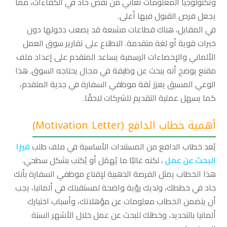
وتكنولوجيا المعلومات تعاني من نقص حاد في الكفاءات، مما
يجعل فرص القبول فيها أعلى.
في المقابل، هناك قطاعات مشبعة قد يصعب دخولها دون
خبرات قوية أو لغة متقدمة. الاطلاع على تقارير سوق العمل
الألماني والإحصاءات الرسمية يساعد المتقدم على إعداد ملف
مقنع يوضح أنه يبحث عن وظيفة في مجال يحتاجه السوق. هذا
الوعي المسبق يعزز ثقة موظفي السفارة في جدية المتقدم،
كما يسهل عملية التقديم للشركات لاحقًا.
أهمية خطاب الدافع
(Motivation Letter)
يُعد خطاب الدافع من المستندات الأساسية في ملف طلب
فيزا
البحث عن عمل
، لكنه غالبًا ما يُهمَل أو يُكتب بشكل سطحي.
هذا الخطاب يمثل الفرصة الذهبية لإقناع موظفي السفارة بأنك
جاد في خططك، ولديك رؤية واضحة لمستقبلك في ألمانيا، يجب
أن يتضمن الخطاب معلومات عن مؤهلاتك، وأسباب اختيارك
ألمانيا بالتحديد، وخطتك للبحث عن عمل خلال الأشهر الستة