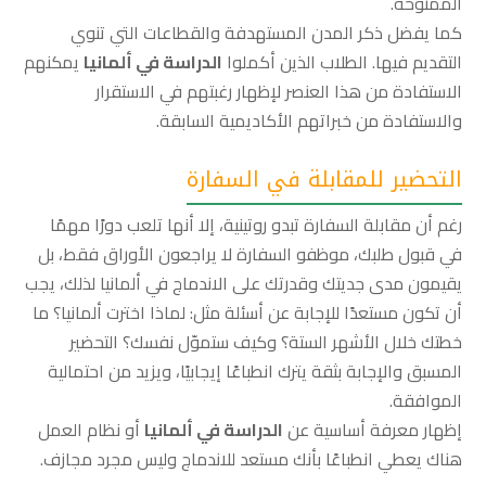
الممنوحة.
كما يفضل ذكر المدن المستهدفة والقطاعات التي تنوي
التقديم فيها. الطلاب الذين أكملوا
الدراسة في ألمانيا
يمكنهم
الاستفادة من هذا العنصر لإظهار رغبتهم في الاستقرار
والاستفادة من خبراتهم الأكاديمية السابقة.
التحضير للمقابلة في السفارة
رغم أن مقابلة السفارة تبدو روتينية، إلا أنها تلعب دورًا مهمًا
في قبول طلبك، موظفو السفارة لا يراجعون الأوراق فقط، بل
يقيمون مدى جديتك وقدرتك على الاندماج في ألمانيا لذلك، يجب
أن تكون مستعدًا للإجابة عن أسئلة مثل: لماذا اخترت ألمانيا؟ ما
خطتك خلال الأشهر الستة؟ وكيف ستموّل نفسك؟ التحضير
المسبق والإجابة بثقة يترك انطباعًا إيجابيًا، ويزيد من احتمالية
الموافقة.
إظهار معرفة أساسية عن
الدراسة في ألمانيا
أو نظام العمل
هناك يعطي انطباعًا بأنك مستعد للاندماج وليس مجرد مجازف.