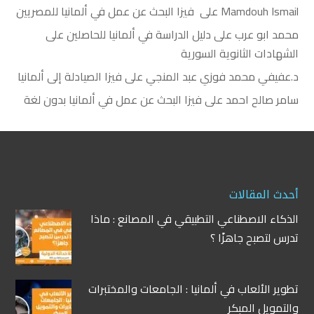
Mamdouh Ismail
على
فيزا البحث عن عمل في ألمانيا للمصريين
محمد ابو عرب
على
دليل الدراسة في ألمانيا للحاصلين على
الشهادات الثانوية السورية
د.عفيفي محمد فوزي عبد المنجي
على
فيزا الصيادلة إلى ألمانيا
سامر صالح احمد
على
فيزا البحث عن عمل في ألمانيا بدون لغة
أحدث المقالات
الذكاء الاصطناعي التطبيقي في المصانع : ماذا
تدرس لتصبح جاهزًا ؟
تطوير الألعاب في ألمانيا : الجامعات والمختبرات
والتمويل المبكر