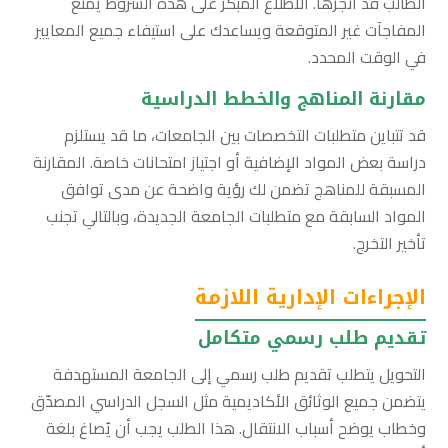
الطالب قد أنجزها. الاطلاع المبكر على هذه الشروط يمنع
المفاجآت غير المتوقعة ويساعدك على استيفاء جميع المعايير
في الوقت المحدد.
مقارنة المناهج والخطط الدراسية
قد تتباين متطلبات التخصصات بين الجامعات، ما قد يستلزم
دراسة بعض المواد الإضافية أو اجتياز امتحانات خاصة. المقارنة
المسبقة للمناهج تضمن لك رؤية واضحة عن مدى توافق
المواد السابقة مع متطلبات الجامعة الجديدة، وبالتالي تجنب
تأخير التخرج.
الإجراءات الإدارية اللازمة
تقديم طلب رسمي متكامل
التحويل يتطلب تقديم طلب رسمي إلى الجامعة المستهدفة
يتضمن جميع الوثائق الأكاديمية مثل السجل الدراسي المصدّق
وخطاب يوضح أسباب الانتقال. هذا الطلب يجب أن يُصاغ بلغة