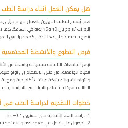
هل يمكن العمل أثناء دراسة الطب ف
نعم، يُسمح للطلاب الدوليين بالعمل بدوام جزئي يصل إلى 120 يومًا كاملًا أو 240 نصف يو
الرواتب تتراوح بين 10 و15 يو
يُنصح بالاعتماد على هذا الدخل كمصدر رئيسي للت
فرص التطوع والأنشطة المجتمعية ل
توفر الجامعات الألمانية مجموعة واسعة من الأنشط
الحياة الجامعية، من خلال الانضمام إلى نوادٍ طبي
والتواصلية، وبناء شبكة علاقات أكاديمية ومهنية 
الطالب شعورًا بالانتماء والتوازن بين الدراسة والحيا
خطوات التقديم لدراسة الطب في ألم
دراسة اللغة الألمانية حتى مستوى B2 – C1.
الحصول على قبول في معهد لغة وسنة تحضيرية -Kurs