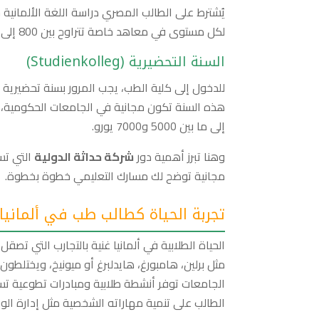
لكل مستوى في معاهد خاصة تتراوح بين 800 إلى 1200 يورو.
السنة التحضيرية (Studienkolleg)
للدخول إلى كلية الطب، يجب المرور بسنة تحضيرية تُعرف بـ M-Kurs، مدته
هذه السنة تكون مجانية في الجامعات الحكومية، 
إلى ما بين 5000 و7000 يورو.
وهنا تبرز أهمية دور
شركة حداثة الدولية
التي تس
مجانية توضح لك مسارك التعليمي خطوة بخطوة.
تجربة الحياة كطالب طب في ألمانيا
الحياة الطلابية في ألمانيا غنية بالتجارب التي ت
مثل برلين، هامبورغ، هايدلبرغ أو ميونيخ، ويختلطون
الجامعات توفر أنشطة طلابية ومبادرات تطوعية تسا
الطالب على تنمية مهاراته الشخصية مثل إدارة الوق