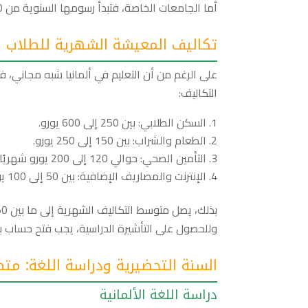
أما الجامعات الخاصة، فتبدأ رسومها السنوية من 22,000 يورو، مما يجعل التعليم الحكومي خيارًا اقتصاديًا ممتازًا للمصريين.
تكاليف المعيشة الشهرية للطلاب ف
على الرغم من أن التعليم في ألمانيا شبه مجاني،
التكاليف:
السكن الطلابي: بين 250 إلى 600 يورو.
الطعام والشراب: بين 150 إلى 250 يورو.
التأمين الصحي: حوالي 120 إلى 200 يورو شهريًا.
الإنترنت والمصاريف الإضافية: بين 50 إلى 100 يورو.
بذلك، يصل متوسط التكاليف الشهرية إلى ما بين 750 و1200 يورو.
وللحصول على التأشيرة الدراسية، يجب فتح حساب بنكي مغلق يحتوي على ما 
السنة التحضيرية ودراسة اللغة: مت
دراسة اللغة الألمانية