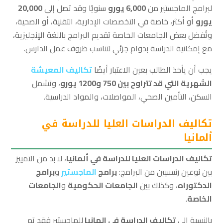
لبرامج الماجستير من
6,000 يورو
سنويًا وقد تصل إلى
20,000
يورو
أو أكثر، خاصة في التخصصات الإدارية، التقنية، أو الصحية،
وتُفضل بعض الجامعات الخاصة تقديم البرامج باللغة الإنجليزية،
مع إمكانية الدراسة بدوام جزئي لتناسب ظروف عمل الدارس.
يجب أن يأخذ الطالب بعين الاعتبار أيضًا
تكاليف المعيشة
الشهرية التي قد تتراوح بين 750 و1200 يورو
، وتشمل
السكن، التأمين الصحي، المواصلات، والمواد الدراسية.
تكاليف الدراسات العليا للدراسة في
ألمانيا
تكاليف الدراسات العليا للدراسة في ألمانيا
، لا بد من التمييز
بين نوعين رئيسيين من البرامج:
برامج
الماجستير
و
برامج
الدكتوراه
، وكذلك بين
الجامعات الحكومية
و
الجامعات
الخاصة
.
بالنسبة إلى
تكاليف الدراسة في المانيا
للماجستير فقد تم