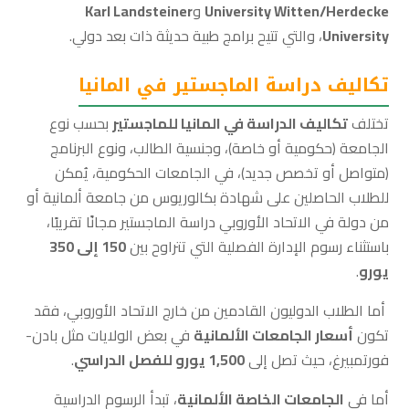
University Witten/Herdecke
و
Karl Landsteiner
University
، والتي تتيح برامج طبية حديثة ذات بعد دولي.
تكاليف دراسة الماجستير في المانيا
تختلف
تكاليف الدراسة في المانيا للماجستير
بحسب نوع
الجامعة (حكومية أو خاصة)، وجنسية الطالب، ونوع البرنامج
(متواصل أو تخصص جديد)، في الجامعات الحكومية، يُمكن
للطلاب الحاصلين على شهادة بكالوريوس من جامعة ألمانية أو
من دولة في الاتحاد الأوروبي دراسة الماجستير مجانًا تقريبًا،
باستثناء رسوم الإدارة الفصلية التي تتراوح بين
150 إلى 350
يورو
.
أما الطلاب الدوليون القادمين من خارج الاتحاد الأوروبي، فقد
تكون
أسعار الجامعات الألمانية
في بعض الولايات مثل بادن-
فورتمبيرغ، حيث تصل إلى
1,500 يورو للفصل الدراسي
.
أما في
الجامعات الخاصة الألمانية
، تبدأ الرسوم الدراسية