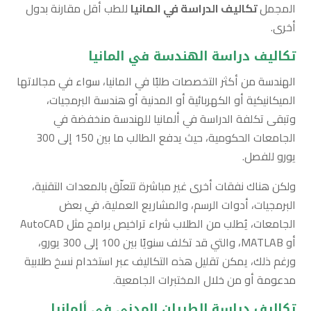
المجمل
تكاليف الدراسة في المانيا
للطب أقل مقارنة بدول
أخرى.
تكاليف دراسة الهندسة في المانيا
الهندسة من أكثر التخصصات طلبًا في المانيا، سواء في مجالاتها
الميكانيكية أو الكهربائية أو المدنية أو هندسة البرمجيات،
وتبقى تكلفة الدراسة في ألمانيا للهندسة منخفضة في
الجامعات الحكومية، حيث يدفع الطالب ما بين 150 إلى 300
يورو للفصل.
ولكن هناك نفقات أخرى غير مباشرة تتعلّق بالمعدات التقنية،
البرمجيات، أدوات الرسم، والمشاريع العملية، في بعض
الجامعات، يُطلب من الطلاب شراء تراخيص برامج مثل AutoCAD
أو MATLAB، والتي قد تكلف سنويًا بين 100 إلى 300 يورو،
ورغم ذلك، يمكن تقليل هذه التكاليف عبر استخدام نسخ طلابية
مدعومة أو من خلال المختبرات الجامعية.
تكاليف دراسة الطيران المدني في ألمانيا