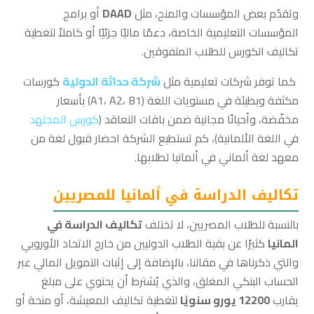
وتقدّم بعض المؤسسات والمنح، مثل
DAAD
أو برامج
المؤسسات التعليمية الخاصة، دعمًا ماليًا جزئيًا أو كاملاً لتغطية
تكاليف الكورس للطلاب المتفوقين.
كما توفر شركات تعليمية مثل
شركة حداثة الدولية
كورسات
مكثفة وبطيئة في مستويات اللغة (A1، A2، B1) بأسعار
مخفّضة، وأحيانًا مجانية ضمن باقات التعاقد (
كورس المجتهد
في اللغة الألمانية)، كم تستطيع الشركة احضار قبول لغة من
معهد لغة ألماني في ألمانيا لطلابها.
تكاليف الدراسة في ألمانيا للمصريين
بالنسبة للطلاب المصريين، لا تختلف
تكاليف الدراسة في
المانيا
كثيرًا عن بقية الطلاب الدوليين من خارج الاتحاد الأوروبي
والتي ذكرناها في مقالنا، بالإضافة إلى إثبات التمويل المالي عبر
الحساب البنكي المغلق، والذي يُشترط أن يحتوي على مبلغ
يقارب
12200 يورو سنويًا
لتغطية تكاليف المعيشة، أو منحة أو