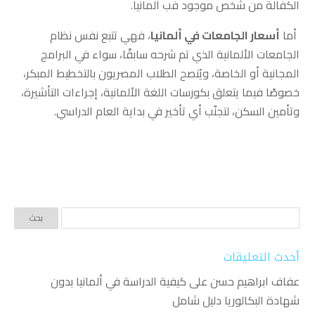
الكفالة من شخص موجود فب ألمانيا.
أما
أسعار الجامعات في ألمانيا
، فهي تتبع نفس نظام
الجامعات الألمانية الذي تم شرحه سابقًا، سواء في البرامج
المجانية أو الخاصة، ويُنصح الطلاب المصريون بالتخطيط المبكر،
خصوصًا فيما يتعلق بكورسات اللغة الألمانية، إجراءات التأشيرة،
وتأمين السكن، لتجنّب أي تأخير في بداية العام الدراسي.
أحدث التعليقات
عفاف ابراهيم حسن
على
كيفية الدراسة في ألمانيا بدون
شهادة البكالوريا دليل شامل