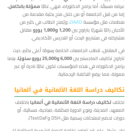
عرضه مسبقًا، أما برامج الدكتوراه، فهي غالبًا
مموّلة بالكامل
،
إما من قبل الجامعة أو من خلال منح بحثية مقدمة من
منظمات مثل مؤسسة
DAAD
، ويُمنح الطالب في كثير من
الأحيان راتبًا شهريًا يتراوح بين
1,200 و1,800 يورو
مقابل
مشاركته في مشاريع البحث أو التدريس الأكاديمي.
في المقابل، تتطلب الجامعات الخاصة رسومًا أعلى بكثير، حيث
تتراوح تكاليف الماجستير بين
6,000 و25,000 يورو سنويًا
، بينما
برامج الدكتوراه في هذه المؤسسات تكون غالبًا نادرة أو غير
ممولة، مما يرفع التكلفة الإجمالية.
تكاليف دراسة اللغة الألمانية في ألمانيا
تختلف
تكاليف دراسة اللغة الألمانية في ألمانيا
باختلاف
المعهد، المدينة، ونوع الدورة (مكثفة، صباحية، مسائية، أو
دورات تحضير لامتحانات رسمية مثل DSH وTestDaF).
لكن بشكل عام، قد تتراوح تكلفة الدورة الشهرية المكثفة (4