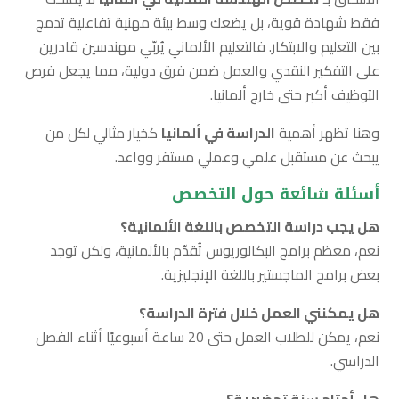
فقط شهادة قوية، بل يضعك وسط بيئة مهنية تفاعلية تدمج
بين التعليم والابتكار. فالتعليم الألماني يُربّي مهندسين قادرين
على التفكير النقدي والعمل ضمن فرق دولية، مما يجعل فرص
التوظيف أكبر حتى خارج ألمانيا.
وهنا تظهر أهمية
الدراسة في ألمانيا
كخيار مثالي لكل من
يبحث عن مستقبل علمي وعملي مستقر وواعد.
أسئلة شائعة حول التخصص
هل يجب دراسة التخصص باللغة الألمانية؟
نعم، معظم برامج البكالوريوس تُقدّم بالألمانية، ولكن توجد
بعض برامج الماجستير باللغة الإنجليزية.
هل يمكنني العمل خلال فترة الدراسة؟
نعم، يمكن للطلاب العمل حتى 20 ساعة أسبوعيًا أثناء الفصل
الدراسي.
هل أحتاج سنة تحضيرية؟