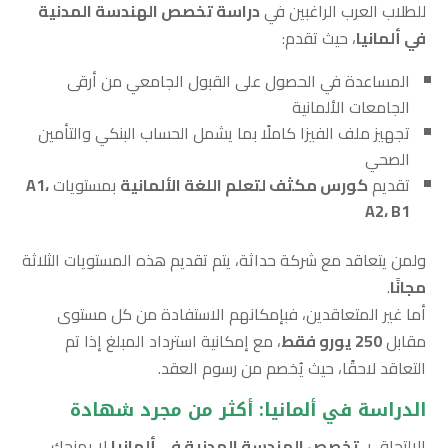
للطلاب العرب الراغبين في
دراسة تخصص الهندسة المدنية
في ألمانيا
، حيث تقدم:
المساعدة في الحصول على القبول الجامعي من أرقى
الجامعات الألمانية
تجهيز ملف الفيزا كاملًا بما يشمل الحساب البنكي والتأمين
الصحي
تقديم
كورس مكثف لتعلم اللغة الألمانية
بمستويات
A1،
A2، B1
ولمن يتعاقد مع شركة حداثة، يتم تقديم هذه المستويات الثلاثة
مجانًا
.
أما غير المتعاقدين، فبإمكانهم الاستفادة من كل مستوى
مقابل
250 يورو فقط
، مع إمكانية استرداد المبلغ إذا تم
التعاقد لاحقًا، حيث يُخصم من رسوم العقد.
الدراسة في ألمانيا: أكثر من مجرد شهادة
الالتحاق بـ
تخصص الهندسة المدنية في ألمانيا
لا يمنحك