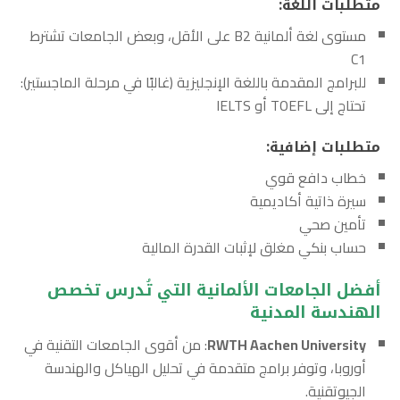
متطلبات اللغة:
مستوى لغة ألمانية B2 على الأقل، وبعض الجامعات تشترط
C1
للبرامج المقدمة باللغة الإنجليزية (غالبًا في مرحلة الماجستير):
تحتاج إلى TOEFL أو IELTS
متطلبات إضافية:
خطاب دافع قوي
سيرة ذاتية أكاديمية
تأمين صحي
حساب بنكي مغلق لإثبات القدرة المالية
أفضل الجامعات الألمانية التي تُدرس تخصص
الهندسة المدنية
RWTH Aachen University
: من أقوى الجامعات التقنية في
أوروبا، وتوفر برامج متقدمة في تحليل الهياكل والهندسة
الجيوتقنية.