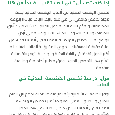
إذا كنت تحب أن تبني المستقبل… فابدأ من هنا
تخصص الهندسة المدنية في ألمانيا الهندسة المدنية ليست
مجرد تخصص جامعي، بل هي علم يرتبط ارتباطًا مباشرًا بنهضة
المجتمعات وتقدّم البنية التحتية حول العالم. إذا كنت من عشّاق
التصميم، والرياضيات، وحل المشكلات الهندسية على أرض
الواقع، فإن
تخصص الهندسة المدنية في ألمانيا
قد يكون
بوابة حقيقية لمستقبلك المهني المشرق. فألمانيا، باعتبارها من
أكثر الدول تقدمًا في البنية التحتية والهندسة، توفر بيئة مثالية
لتعلّم هذا التخصص الحيوي وفق معايير أكاديمية وصناعية
متقدمة.
مزايا دراسة تخصص الهندسة المدنية في
ألمانيا
توفر الجامعات الألمانية بيئة تعليمية متكاملة تجمع بين العلم
النظري والتطبيق العملي، وهو ما يُميز
تخصص الهندسة
المدنية في ألمانيا
بشكل خاص. الطلاب في هذا المجال
يتعلّمون من خلال مشاريع حقيقية ومختبرات تقنية حديثة، كما