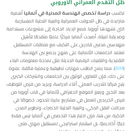
ظل التقدم العمراني الأوروبي
تكتسب
دراسة تخصص الهندسة المدنية في ألمانيا
أهمية
متزايدة في ظل التحولات العمرانية والبنية التحتية المتسارعة
التي تشهدها أوروبا. فمع ازدياد الحاجة إلى مشروعات مستدامة
وصديقة للبيئة، أصبحت ألمانيا مركزًا علميًا متقدمًا لتأهيل
مهندسين مدنيين قادرين على التكيف مع متطلبات المستقبل.
تعتمد الجامعات الألمانية على منهج يجمع بين الهندسة
التقليدية والتقنيات الرقمية الحديثة مثل نمذجة معلومات البناء
(
BIM
)، مما يمنح الطلاب مهارات تطبيقية وعملية فائقة. علاوة
على ذلك، فإن التعاون الوثيق بين الجامعات والشركات الكبرى
يتيح فرصًا للتدريب العملي أثناء الدراسة، ويزيد من فرص التوظيف
بعد التخرج. ويعزز الموقع الجغرافي لألمانيا في قلب أوروبا من
فرص الخريجين للعمل في مشاريع عابرة للحدود، خصوصًا في
مجالات النقل الذكي، والبنية التحتية الخضراء، وتطوير المدن
الذكية. من هنا، فإن اختيار هذا التخصص في ألمانيا ليس فقط
خيارًا أكاديميًا، بل استثمار استراتيجي لمستقبل مهني متين