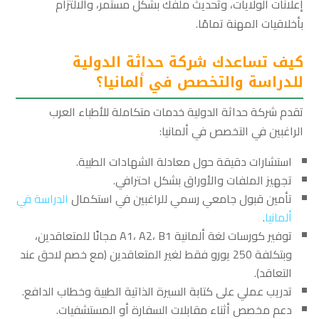
إعلانات الولايات، وتحديث ملفك بشكل مستمر، والالتزام
بأخلاقيات المهنة تمامًا.
كيف تساعدك شركة حداثة الدولية
للدراسة والتخصص في ألمانيا؟
تقدم شركة حداثة الدولية خدمات متكاملة للأطباء العرب
الراغبين في التخصص في ألمانيا:
استشارات دقيقة حول معادلة الشهادات الطبية.
تجهيز الملفات والأوراق بشكل احترافي.
تأمين قبول جامعي رسمي للراغبين في استكمال
الدراسة في
ألمانيا
.
توفير كورسات لغة ألمانية A1، A2، B1 مجانًا للمتعاقدين،
وبتكلفة 250 يورو فقط لغير المتعاقدين (مع خصم لاحق عند
التعاقد).
تدريب عملي على كتابة السيرة الذاتية الطبية وخطاب الدافع.
دعم مخصص أثناء مقابلات السفارة أو المستشفيات.