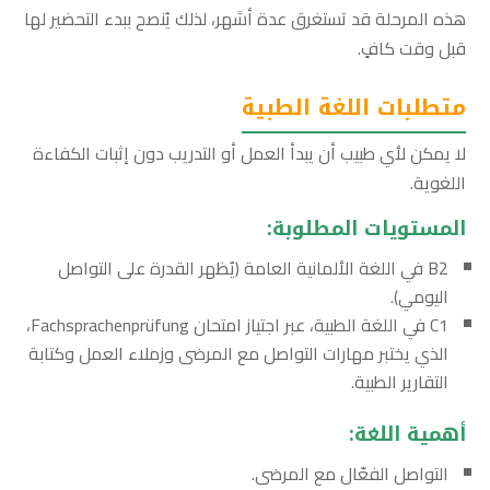
هذه المرحلة قد تستغرق عدة أشهر، لذلك يُنصح ببدء التحضير لها
قبل وقت كافٍ.
متطلبات اللغة الطبية
لا يمكن لأي طبيب أن يبدأ العمل أو التدريب دون إثبات الكفاءة
اللغوية.
المستويات المطلوبة:
B2 في اللغة الألمانية العامة (يُظهر القدرة على التواصل
اليومي).
C1 في اللغة الطبية، عبر اجتياز امتحان Fachsprachenprüfung،
الذي يختبر مهارات التواصل مع المرضى وزملاء العمل وكتابة
التقارير الطبية.
أهمية اللغة:
التواصل الفعّال مع المرضى.