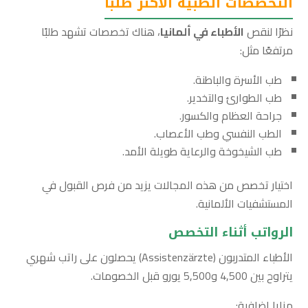
التخصصات الطبية الأكثر طلبًا
نظرًا لنقص
الأطباء في ألمانيا
، هناك تخصصات تشهد طلبًا
مرتفعًا مثل:
طب الأسرة والباطنة.
طب الطوارئ والتخدير.
جراحة العظام والكسور.
الطب النفسي وطب الأعصاب.
طب الشيخوخة والرعاية طويلة الأمد.
اختيار تخصص من هذه المجالات يزيد من فرص القبول في
المستشفيات الألمانية.
الرواتب أثناء التخصص
الأطباء المتدربون (Assistenzärzte) يحصلون على راتب شهري
يتراوح بين 4,500 و5,500 يورو قبل الخصومات.
مزايا إضافية: