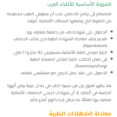
الشروط الأساسية للأطباء العرب
للانضمام إلى برامج التخصص، يجب أن يستوفي الطبيب مجموعة
من الشروط التي وضعتها السلطات الألمانية، أبرزها:
الحصول على شهادة طب من جامعة معترف بها.
تقديم ملف معادلة الشهادة الطبية لدى مكتب الاعتراف
(Approbation).
اجتياز امتحان اللغة الألمانية بمستويين: B2 عام وC1 طبي.
في بعض الحالات، اجتياز امتحان المعرفة الطبية
(Kenntnisprüfung).
الحصول على عقد عمل تدريبي مع مستشفى معتمد.
هنا يظهر الفرق بين من درسوا الطب في بلدان عربية ومن أنهوا
الدراسة في ألمانيا، إذ أن شهادات خريجي الجامعات الألمانية
معترف بها تلقائيًا، ما يجعل إجراءاتهم أسرع بكثير.
معادلة الشهادات الطبية