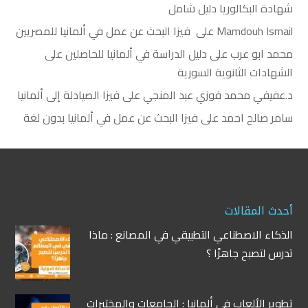
شهادة البكالوريا دليل شامل
Mamdouh Ismail
على
فيزا البحث عن عمل في ألمانيا للمصريين
محمد ابو عرب
على
دليل الدراسة في ألمانيا للحاصلين على
الشهادات الثانوية السورية
د.عفيفي محمد فوزي عبد المنجي
على
فيزا الصيادلة إلى ألمانيا
سامر صالح احمد
على
فيزا البحث عن عمل في ألمانيا بدون لغة
أحدث المقالات
الذكاء الاصطناعي التطبيقي في المصانع : ماذا
تدرس لتصبح جاهزًا ؟
تطوير الألعاب في ألمانيا : الجامعات والمختبرات