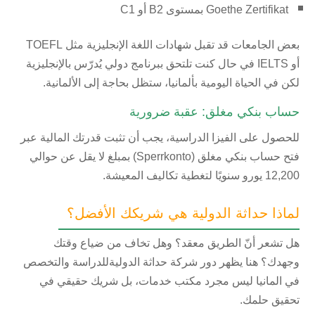
Goethe Zertifikat بمستوى B2 أو C1
بعض الجامعات قد تقبل شهادات اللغة الإنجليزية مثل TOEFL
أو IELTS في حال كنت تلتحق ببرنامج دولي يُدرّس بالإنجليزية
لكن في الحياة اليومية بألمانيا، ستظل بحاجة إلى الألمانية.
حساب بنكي مغلق: عقبة ضرورية
للحصول على الفيزا الدراسية، يجب أن تثبت قدرتك المالية عبر
فتح حساب بنكي مغلق (Sperrkonto) بمبلغ لا يقل عن حوالي
12,200 يورو سنويًا لتغطية تكاليف المعيشة.
لماذا حداثة الدولية هي شريكك الأفضل؟
هل تشعر أنّ الطريق معقد؟ وهل تخاف من ضياع وقتك
وجهدك؟ هنا يظهر دور شركة حداثة الدوليةللدراسة والتخصص
في المانيا ليس مجرد مكتب خدمات، بل شريك حقيقي في
تحقيق حلمك.