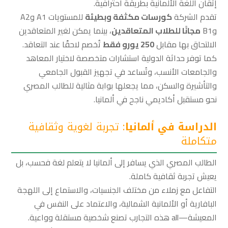
إتقان اللغة الألمانية بطريقة احترافية.
تقدم الشركة
كورسات مكثفة وبطيئة
للمستويات A1 وA2
وB1
مجانًا للطلاب المتعاقدين
، بينما يمكن لغير المتعاقدين
الالتحاق بها مقابل
250 يورو فقط
تُخصم لاحقًا عند التعاقد.
كما توفر حداثة الدولية استشارات متخصصة لاختيار المعاهد
والجامعات الأنسب، وتُساعد في تجهيز القبول الجامعي
والتأشيرة والسكن، مما يجعلها بوابة مثالية للطالب المصري
نحو مستقبل أكاديمي ناجح في ألمانيا.
الدراسة في ألمانيا
: تجربة لغوية وثقافية
متكاملة
الطالب المصري الذي يسافر إلى ألمانيا لا يتعلم لغة فحسب، بل
يعيش تجربة ثقافية كاملة.
التفاعل مع زملاء من مختلف الجنسيات، والاستماع إلى اللهجة
البافارية أو الألمانية الشمالية، والاعتماد على النفس في
المعيشة—all هذه التجارب تصنع شخصية مستقلة وواعية.