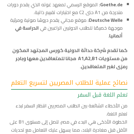
Goethe.de:
الموقع الرسمي لمعهد غوته الذي يقدم دورات
متدرجة من A1 حتى C2 مع اختبارات تقييم ذاتية.
Deutsche Welle:
موقع مجاني يقدم دروسًا صوتية ومرئية
موجهة خصيصًا للطلاب الدوليين الراغبين في
الدراسة في
ألمانيا
.
كما تقدم شركة حداثة الدولية كورس المجتهد المكون
من مستويات A1,A2,B1 مجانا للمتعاقدين معها وباجر
رمزى لغير المتعاقدين.
نصائح عملية للطلاب المصريين لتسريع التعلم
تعلم اللغة قبل السفر
من الأخطاء الشائعة بين الطلاب المصريين انتظار السفر لبدء
تعلم اللغة.
الخطوة الأذكى هي البدء في مصر، لتصل إلى مستوى B1 على
الأقل قبل مغادرة البلاد، مما يسهل عليك التعامل مع تحديات