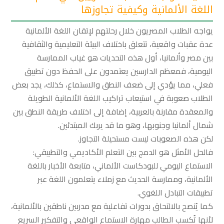
اللغة الألمانية وكيفية تجاوزها
يواجه الطلاب المصريون خلال رحلتهم لإتقان اللغة الألمانية
عدة عقبات واقعية، تتعلق باختلاف البيئة التعليمية والثقافية
بين مصر وألمانيا، أول هذه التحديات هو غياب الممارسة
اليومية، فمعظم الدارسين يعتمدون على الحفظ دون تطبيق
فعلي، مما يؤدي إلى ضعف النطق والاستماع، كذلك، يجد بعض
الطلاب صعوبة في استيعاب تراكيب اللغة الألمانية الطويلة
والمعقدة مقارنة بالعربية، إضافة إلى اختلاف طريقة النطق بين
شمال ألمانيا وجنوبها، وهو ما قد يربك المبتدئين.
لكن هذه الصعوبات ليست مستحيلة التجاوز.
فالحل الأمثل هو الدمج بين التعلم الأكاديمي والتطبيقي:
الاستماع اليومي للبودكاست الألماني، متابعة الأخبار باللغة
الألمانية، وممارسة الحديث مع زملاء يتعلمون اللغة عبر
تطبيقات التبادل اللغوي.
كما يُنصح بالالتحاق بدورات تفاعلية مع مدربين ناطقين بالألمانية،
لأنها تُكسب الطالب مهارة الاستماع الواقعي والتفكير السريع