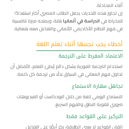
أثناء المحادثة.
إن تجاوز هذه التحديات يجعل الطالب المصري أكثر استعدادًا
للانخراط في
الدراسة في ألمانيا
بثقة، ويمنحه ميزة تنافسية
في فهم النظام الأكاديمي الألماني والتفاعل معه بفعالية.
أخطاء يجب تجنبها أثناء تعلم اللغة
الاعتماد المفرط على الترجمة
استخدام الترجمة الفورية بشكل دائم يُبطئ التعلم، الأفضل أن
تحاول فهم المعاني في السياق بدلًا من ترجمة كل كلمة.
تجاهل مهارة الاستماع
الاستماع اليومي للغة من خلال البودكاست أو الفيديوهات
ضروري لتقوية النطق والفهم السريع.
التركيز على القواعد فقط
إتقان القواعد لا يعني الطلاقة، ركز أيضًا على التفاعل