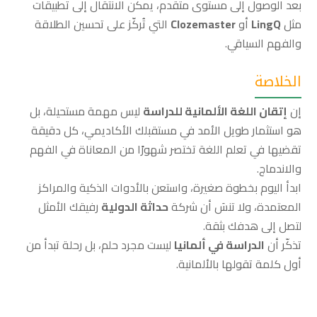
بعد الوصول إلى مستوى متقدم، يمكن الانتقال إلى تطبيقات
مثل
LingQ
أو
Clozemaster
التي تُركّز على تحسين الطلاقة
والفهم السياقي.
الخلاصة
إن
إتقان اللغة الألمانية للدراسة
ليس مهمة مستحيلة، بل
هو استثمار طويل الأمد في مستقبلك الأكاديمي، كل دقيقة
تقضيها في تعلم اللغة تختصر شهورًا من المعاناة في الفهم
والاندماج.
ابدأ اليوم بخطوة صغيرة، واستعن بالأدوات الذكية والمراكز
المعتمدة، ولا تنسَ أن شركة
حداثة الدولية
رفيقك الأمثل
لتصل إلى هدفك بثقة.
تذكّر أن
الدراسة في ألمانيا
ليست مجرد حلم، بل رحلة تبدأ من
أول كلمة تقولها بالألمانية.