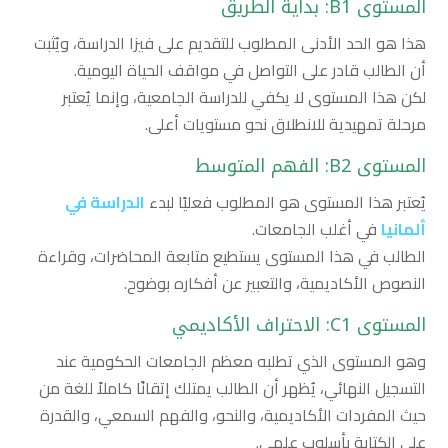
المستوى
B1:
بداية الطريق
هذا هو الحد الأدنى المطلوب للتقديم على فيزا الدراسة، ويُثبت
أن الطالب قادر على التواصل في مواقف الحياة اليومية.
لكن هذا المستوى لا يكفي للدراسة الجامعية، وإنما يُعتبر
مرحلة تمهيدية للانطلاق نحو مستويات أعلى.
المستوى
B2:
الفهم المتوسط
يُعتبر هذا المستوى هو المطلوب فعليًا لبدء
الدراسة في
ألمانيا
في أغلب الجامعات.
الطالب في هذا المستوى يستطيع متابعة المحاضرات، وقراءة
النصوص الأكاديمية، والتعبير عن أفكاره بوضوح.
المستوى
C1:
الاحتراف الأكاديمي
وهو المستوى الذي تطلبه معظم الجامعات الحكومية عند
التسجيل النهائي، يُظهر أن الطالب يمتلك إتقانًا كاملاً للغة من
حيث المفردات الأكاديمية، والنحو، والفهم السمعي، والقدرة
على الكتابة بأسلوب علمي.