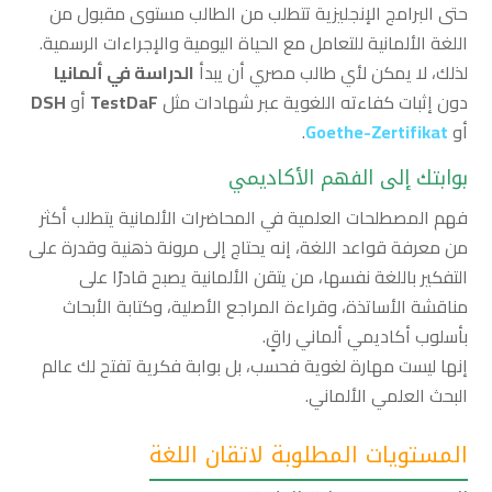
حتى البرامج الإنجليزية تتطلب من الطالب مستوى مقبول من
اللغة الألمانية للتعامل مع الحياة اليومية والإجراءات الرسمية.
لذلك، لا يمكن لأي طالب مصري أن يبدأ
الدراسة في ألمانيا
دون إثبات كفاءته اللغوية عبر شهادات مثل
TestDaF
أو
DSH
أو
Goethe-Zertifikat
.
بوابتك إلى الفهم الأكاديمي
فهم المصطلحات العلمية في المحاضرات الألمانية يتطلب أكثر
من معرفة قواعد اللغة، إنه يحتاج إلى مرونة ذهنية وقدرة على
التفكير باللغة نفسها، من يتقن الألمانية يصبح قادرًا على
مناقشة الأساتذة، وقراءة المراجع الأصلية، وكتابة الأبحاث
بأسلوب أكاديمي ألماني راقٍ.
إنها ليست مهارة لغوية فحسب، بل بوابة فكرية تفتح لك عالم
البحث العلمي الألماني.
المستويات المطلوبة لاتقان اللغة