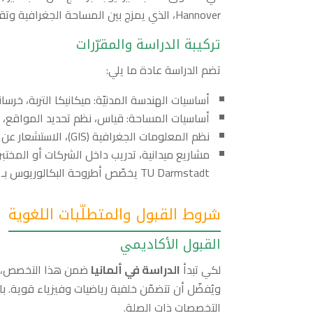
Hannover، الذي يمزج بين المساحة الجغرافية وتقنيات المعلومات الجغرافية (GIS) .
تركيبة الدراسة والمقرّرات
تضم الدراسة عادة ما يلي:
أساسيات الهندسة المدنيّة: ميكانيكا التربة، خرسا
أساسيات المساحة: قياس، نظم تحديد المواقع، اللي
نظم المعلومات الجغرافية (GIS)، الاستشعار عن بعد، تحليل بيانات جغرافية.
مشاريع ميدانية، تدريب داخل الشركات أو المختبرا
TU Darmstadt يخصّص أطروحة البكالوريوس بـ 12 نقطة.
شروط القبول والمتطلّبات اللغوية
القبول الأكاديمي
لكي تبدأ
الدراسة في ألمانيا
ضمن هذا التخصص، تحت
ويُفضّل أن تتضمّن خلفية رياضيات وفيزياء قوية. با
التخصصات ذات الصلة.