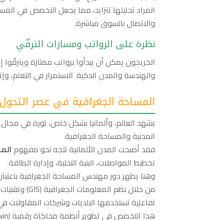
المراد تحليلها تتزايد، مما يجعل التخصص في المسا
والاتصال بالسوق مباشرة.
نظرة على الرواتب ومسارات الترقّي
الخريجون يمكن أن يبدأوا برواتب ممتازة ويترقّوا
والهندسة والمدن الذكية. الاستمرار في التعلم، و
المساحة الجغرافية في عصر التحول ا
يشهد العالم، وألمانيا بشكل خاص، ثورة في مجال
المدنية والمساحة الجغرافية.
فقد أصبحت المدن الألمانية تتجه نحو مفهوم
المدن ا
تخطيط المواصلات، البنية التحتية، وإدارة الطاقة.
وهنا يظهر دور مهندس المساحة الجغرافية باعتبار
من خلال نظم المعلومات الجغرافية (GIS) وتقنيات
تفاعلية تستخدمها البلديات وشركات المقاولات في ا
هذا التخصص في تطوير أنظمة محاكاة رقمية (Digital Twin) للمدن، تساعد في توقع المشكلات قبل حدوثها.