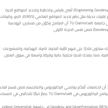
المساحة الهندسية الجغرافية (Engineering Geodesy / Geoinformatics) تُعنى بقياس وتخطيط وتحديد المواقع الحرة
والمباني والهياكل ضمن البيئة العمرانية، وتستخدم تقنيات حديثة مثل نظم تحديد المواقع العالمي (GNSS)، الليزر، والبيانا
الجغرافية الرقمية. مثال لذلك، تشرح أحد البرامج في جامعة TU Darmstadt أن البرنامج يتكوّن من مسارين: الهندسة
 ستكون قادرًا على فهم البُنية التحتية، التربة، الهيكلية، والمشروعات
غرافية، مما يمنحك قدرة تحليلية عالية وفرصًا واسعة في سوق العمل.
أن الجامعات تُقدّم برنامجي البكالوريوس والماجستير ضمن قسم البناء
المدني والمساحة الجغرافية. فعلى سبيل المثال، برنامج البكالوريوس في TU Darmstadt يضمّ خيارًا للتخصّص في المس
في مستوى الماجستير، يوجد برنامج مثل ماجستير Geodesy and Geoinformation (M.Sc.) في جامعة Leibniz Universität