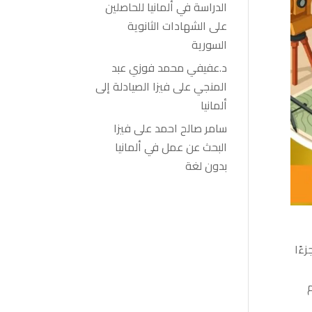
الدراسة في ألمانيا للحاصلين
على الشهادات الثانوية
السورية
د.عفيفي محمد فوزي عبد
المنجي
على
فيزا الصيادلة إلى
ألمانيا
سامر صالح احمد
على
فيزا
البحث عن عمل في ألمانيا
بدون لغة
Geodäsie / Geoi) جزءًا