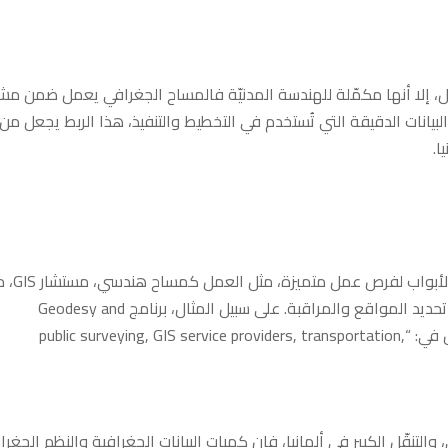
 إلا أنها مكمّلة للهندسة المدنيّة فالمساح الجغرافي يعمل ضمن مشا
 البيانات الدقيقة التي تُستخدم في التخطيط والتنفيذ، هذا الربط يجعل من
ا.
ضمن هذا التخصص تفتح الأبوا
بيانات المكان، أو مهندس بنية تحتية يُركّز على نظم تحديد المواقع والمراقبة. على سبيل المثال، برنامج Geodesy and
Geoinformation في جامعة بون يقدم فرصًا لعمل في: “public surveying, GIS service providers, transportation,
التنقّل الكبير في ألمانيا، فان كميات البيانات الجغرافية والنظم الجغرا