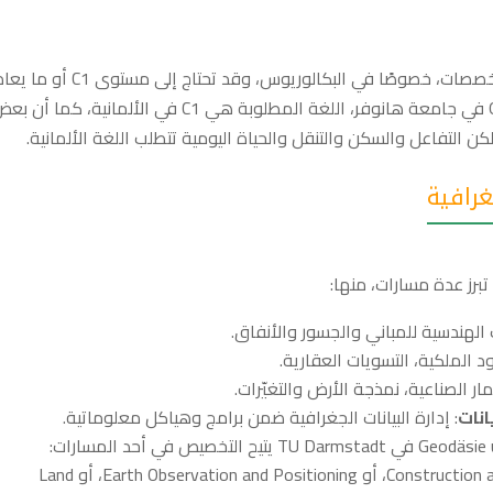
اللغة الألمانية غالبًا هي لغة التدريس في هذه التخصصات، خصوصًا في البكالوريوس، وقد تحتاج
في برنامج ماجستير Geodesy and Geoinformation في جامعة هانوفر، اللغة المطلوبة هي C1 في الألمانية، كما أن
لكن التفاعل والسكن والتنقل والحياة اليومية تتطلب اللغة الألمانية.
رافية
تبرز عدة مسارات، منها:
 الهندسية للمباني والجسور والأنفاق.
ود الملكية، التسويات العقارية.
مار الصناعية، نمذجة الأرض والتغيّرات.
: إدارة البيانات الجغرافية ضمن برامج وهياكل معلوماتية.
مثال لهذا التنوع أن برنامج Geodäsie und Geoinformation في TU Darmstadt يتيح التخصيص في أحد المسارات:
Construction and Environmental Measurement Technology، أو Earth Observation and Positioning، أو Land