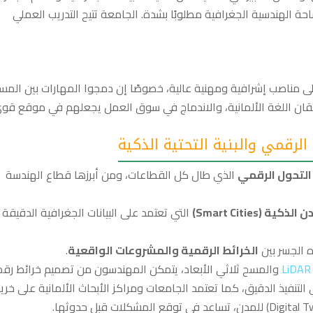
حة الهندسية الجغرافية مطلوبًا بشدة. الجامعة تتيح التدريب العملي
 إلى مناصب إشرافية ومهنية عالية، خصوصًا إن دمجوا المهارات بين المس
إتقان اللغة الألمانية، والاندماج في سوق العمل يجعلهم في موقع قوي
لرقمي والبنية التحتية الذكية
التحول الرقمي
الذي طال كل القطاعات، ومن أبرزها قطاع الهندسة
لذكية (Smart Cities)
التي تعتمد على البيانات الجغرافية الدقيقة
ه الجسر بين
الخرائط الرقمية والمشروعات الواقعية
.
LiDAR
والمسح ثلاثي الأبعاد، يتمكن المهندسون من تصميم خرائط رقم
لتنفيذ الدقيق، كما تعتمد الجامعات ومراكز الأبحاث الألمانية على خر