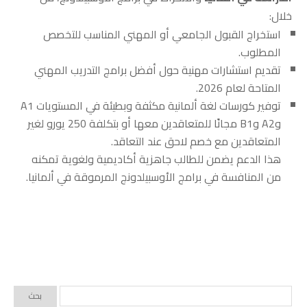
خلال:
استخراج القبول الجامعي أو المهني المناسب للتخصص
المطلوب.
تقديم استشارات مهنية حول أفضل برامج التدريب المهني
المتاحة لعام 2026.
توفير كورسات لغة ألمانية مكثفة وبطيئة في المستويات A1
وA2 وB1 مجانًا للمتعاقدين معها أو بتكلفة 250 يورو لغير
المتعاقدين مع خصم لاحق عند التعاقد.
هذا الدعم يضمن للطالب جاهزية أكاديمية ولغوية تمكنه
من المنافسة في برامج الأوسبيلدونج المرموقة في ألمانيا.