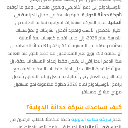
الأوسبيلدونج إلى دعم أكاديمي ولغوي متكامل، وهو ما توفره
شركة حداثة الدولية
بخبرة واسعة في مجال
الدراسة في
ألمانيا
. تقدم الشركة استشارات احترافية تساعد الطلاب في
اختيار التخصص الأنسب وتحديد أفضل الشركات والمؤسسات
التدريبية لعام 2026، إلى جانب تقديم كورسات لغة ألمانية
مكثفة وبطيئة في المستويات A1 وA2 وB1 مجانًا للمتعاقدين
أو بتكلفة 250 يورو لغير المتعاقدين مع خصم لاحق عند التعاقد.
هذا الدعم الاحترافي لا يضمن فقط إعداد المستندات بدقة، بل
يعزز أيضًا قدرة الطالب على اجتياز متطلبات اللغة والتكيف مع
بيئة التدريب العملي في ألمانيا، ما يجعل رحلة الالتحاق بأفضل
برامج الأوسبيلدونج لعام 2026 خطوة مضمونة نحو مستقبل
مهني مشرق ومستقر.
كيف تساعدك شركة حداثة الدولية؟
تقدم
شركة حداثة الدولية
دعمًا متكاملًا للطلاب الراغبين في
الدراسة في ألمانيا
والانخراط في برامج الأوسبيلدونج، من