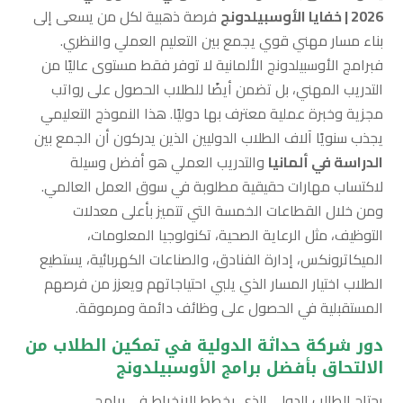
2026 | خفايا الأوسبيلدونج
فرصة ذهبية لكل من يسعى إلى
بناء مسار مهني قوي يجمع بين التعليم العملي والنظري.
فبرامج الأوسبيلدونج الألمانية لا توفر فقط مستوى عاليًا من
التدريب المهني، بل تضمن أيضًا للطلاب الحصول على رواتب
مجزية وخبرة عملية معترف بها دوليًا. هذا النموذج التعليمي
يجذب سنويًا آلاف الطلاب الدوليين الذين يدركون أن الجمع بين
الدراسة في ألمانيا
والتدريب العملي هو أفضل وسيلة
لاكتساب مهارات حقيقية مطلوبة في سوق العمل العالمي.
ومن خلال القطاعات الخمسة التي تتميز بأعلى معدلات
التوظيف، مثل الرعاية الصحية، تكنولوجيا المعلومات،
الميكاترونكس، إدارة الفنادق، والصناعات الكهربائية، يستطيع
الطلاب اختيار المسار الذي يلبي احتياجاتهم ويعزز من فرصهم
المستقبلية في الحصول على وظائف دائمة ومرموقة.
دور شركة حداثة الدولية في تمكين الطلاب من
الالتحاق بأفضل برامج الأوسبيلدونج
يحتاج الطالب الدولي الذي يخطط للانخراط في برامج