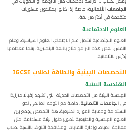
يمكن لطلاب IG دراسة تخصصات مثل الترجمة أو اللغويات في
الجامعات الألمانية
، خاصة إذا كانوا يمتلكون مستويات
متقدمة في أكثر من لغة.
العلوم الاجتماعية
العلوم الاجتماعية تشمل علم الاجتماع، العلوم السياسية، وعلم
النفس. بعض هذه البرامج متاح باللغة الإنجليزية، بينما معظمها
يُدرّس بالألمانية.
التخصصات البيئية والطاقة لطلاب IGCSE
الهندسة البيئية
الهندسة البيئية من التخصصات الحديثة التي تشهد إقبالًا متزايدًا
في
الجامعات الألمانية
، خاصة مع التوجه العالمي نحو
الاستدامة وحماية الموارد الطبيعية. هذا التخصص يجمع بين
العلوم الهندسية والطبيعية لتطوير حلول بيئية مستدامة، مثل
معالجة المياه، وإدارة النفايات، ومكافحة التلوث. بالنسبة لطلاب