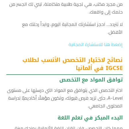
من مجرد مكتب، هي تجربة طلابية متكاملة، تبني لك الجسر من
حلمك إلى واقعك.
لا تتردد… احجز استشارتك المجانية اليوم، وابدأ رحلتك مع
الأفضل.
إضغط هنا للاستشارة المجانية
نصائح لاختيار التخصص الأنسب لطلاب
IGCSE في ألمانيا
توافق المواد مع التخصص
اختر التخصص الذي يتوافق مع المواد التي درستها على مستوى
A-Level، حتى تزيد فرص قبولك، وتكون مؤهلًا أكاديميًا لدراسة
المحتوى الجامعي.
البدء المبكر في تعلم اللغة
مهما كان التخصص، فإن إتقان اللغة الألمانية يمنحك ميزة