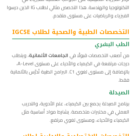
التكنولوجيا والهندسة. هذا التخصص مثالي لطلاب IG الذين درسوا
الفيزياء والرياضيات على مستوى متقدم.
التخصصات الطبية والصحية لطلاب IGCSE
الطب البشري
من أصعب التخصصات قبولًا في
الجامعات الألمانية
، ويتطلب
درجات مرتفعة في الكيمياء والأحياء على مستوى A-Level،
بالإضافة إلى مستوى لغوي C1. البرامج الطبية تُدرّس بالألمانية
فقط.
الصيدلة
برنامج الصيدلة يجمع بين الكيمياء، علم الأدوية، والتدريب
العملي في مختبرات متخصصة. يشترط مواد أساسية مثل
الكيمياء والأحياء، ومستوى لغوي مرتفع.